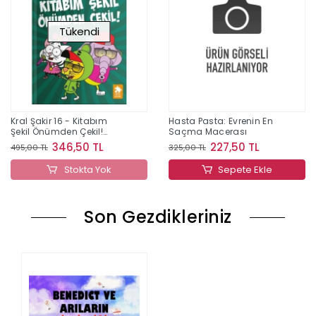
Tükendi
Kral Şakir 16 - Kitabım
Hasta Pasta: Evrenin En
Şekil Önümden Çekil!
Saçma Macerası
(Ciltli)
346,50 TL
227,50 TL
495,00 TL
325,00 TL
Stokta Yok
Sepete Ekle
Son Gezdikleriniz