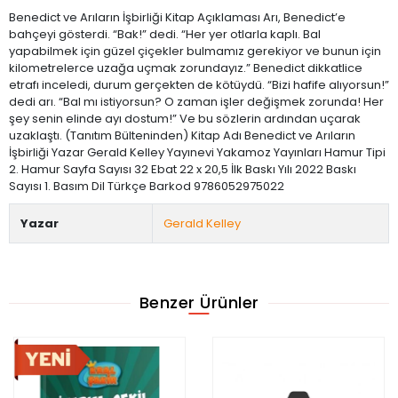
Benedict ve Arıların İşbirliği Kitap Açıklaması Arı, Benedict’e
bahçeyi gösterdi. “Bak!” dedi. “Her yer otlarla kaplı. Bal
yapabilmek için güzel çiçekler bulmamız gerekiyor ve bunun için
kilometrelerce uzağa uçmak zorundayız.” Benedict dikkatlice
etrafı inceledi, durum gerçekten de kötüydü. “Bizi hafife alıyorsun!”
dedi arı. “Bal mı istiyorsun? O zaman işler değişmek zorunda! Her
şey senin elinde ayı dostum!” Ve bu sözlerin ardından uçarak
uzaklaştı. (Tanıtım Bülteninden) Kitap Adı Benedict ve Arıların
İşbirliği Yazar Gerald Kelley Yayınevi Yakamoz Yayınları Hamur Tipi
2. Hamur Sayfa Sayısı 32 Ebat 22 x 20,5 İlk Baskı Yılı 2022 Baskı
Sayısı 1. Basım Dil Türkçe Barkod 9786052975022
Yazar
Gerald Kelley
Benzer Ürünler