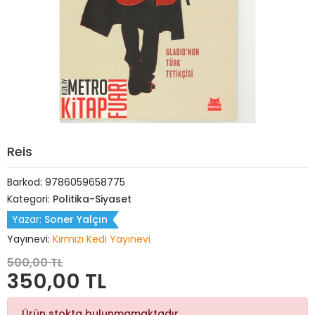
Reis
Barkod:
9786059658775
Kategori:
Politika-Siyaset
Yazar:
Soner Yalçın
Yayınevi:
Kırmızı Kedi Yayınevi
500,00 TL
350,00 TL
Ürün stokta bulunmamaktadır.