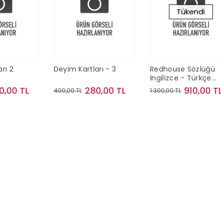
Tükendi
rı 2
Deyim Kartları - 3
Redhouse Sözlüğü
İngilizce - Türkçe
(Ciltli)
0,00 TL
280,00 TL
910,00 T
400,00 TL
1.300,00 TL
te Ekle
Sepete Ekle
Stokta Yok