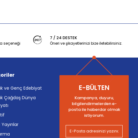
7 / 24 DESTEK
a seçeneği
Öneri ve şikayetlerinizi bize iletebilirsiniz.
oriler
E-BÜLTEN
k ve Genç Edebiyat
k Çağdaş Dünya
Kampanya, duyuru,
bilgilendirmelerden e-
yatı
posta ile haberdar olmak
tif
istiyorum.
i Yayınlar
tırma