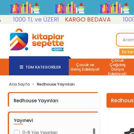
1000 TL ve ÜZERİ
KARGO BEDAVA
1000 TL
En Yen
Çocuk
Çocuk ve
Çağdaş
TÜM KATEGORİLER
Genç Edebiyat
Dünya
Edebiyatı
Ana Sayfa
Redhouse Yayınları
Redhouse
Redhouse Yayınları
Yayınevi
0-6 Yaş Yayınları