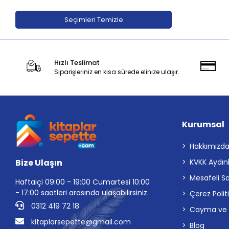
Akıl Çelen Kitaplar
Seçimleri Temizle
Akılçelen kitapları
Aktif Öğrenme Yayınları
Alabanda Yayınları
Hızlı Teslimat
Siparişleriniz en kısa sürede elinize ulaşır.
Alem Yayınları
Alfa Yayınları
Algola Medya Yayınları
Kurumsal
Alter Yayıncılık
Altın Çocuk
Hakkımızd
Altın Karma Komisyon
Bize Ulaşın
KVKK Aydın
Altın Karma Yayınları
Mesafeli S
Haftaiçi 09:00 - 19:00 Cumartesi 10:00
- 17:00 saatleri arasında ulaşabilirsiniz.
Altın Kitaplar
Çerez Polit
0312 419 72 18
Cayma ve İp
Altın Kitaplar - Bayilik
Altın Kitaplar - Boyama ve Çocuk
kitaplarsepette@gmail.com
Blog