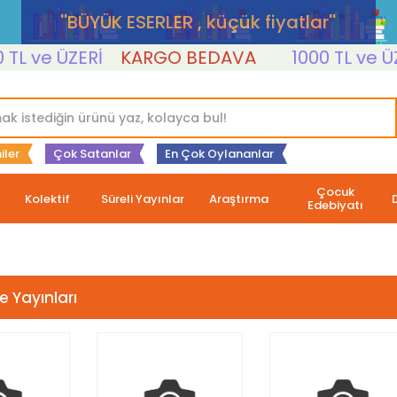
''BÜYÜK ESERLER , küçük fiyatlar''
 ve ÜZERİ
KARGO BEDAVA
1000 TL ve ÜZER
iler
Çok Satanlar
En Çok Oylananlar
Çocuk
Kolektif
Süreli Yayınlar
Araştırma
Edebiyatı
 Yayınları