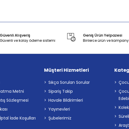
Güvenli Alışveriş
Geniş Ürün Yelpazesi
Güvenli ve kolay ödeme sistemi
Binlerce ürün ve kampany
Müşteri Hizmetleri
Kateg
a
Sıkça Sorulan Sorular
Çocu
latma Metni
Sipariş Takip
Çocu
Edebi
atış Sözleşmesi
Havale Bildirimleri
Kolek
ikası
Yayınevleri
Sürel
tal İade Koşulları
Şubelerimiz
Araş