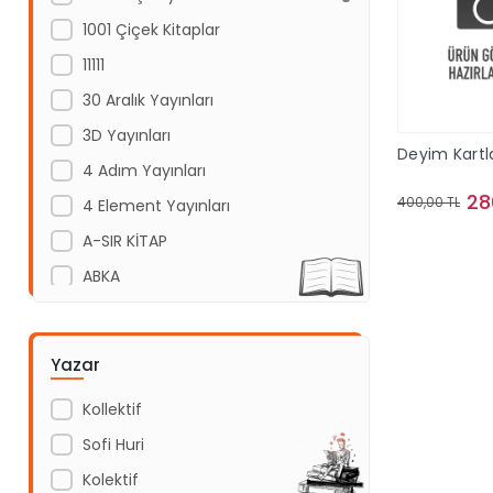
1001 Çiçek Kitaplar
11111
30 Aralık Yayınları
3D Yayınları
Deyim Kartla
4 Adım Yayınları
28
400,00 TL
4 Element Yayınları
A-SIR KİTAP
Sepe
ABKA
Abm Yayınevi
Acayip Kitaplar
Yazar
Acil Yayınları
Kollektif
Açı Yayınları
Sofi Huri
ADAKÜLTÜR
Kolektif
Adam Yayınları