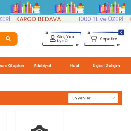
İ
KARGO BEDAVA
1000 TL ve ÜZERİ
KA
0
Giriş Yap
Sepetim
Üye Ol
Ders Kitapları
Edebiyat
Hobi
Kişisel Gelişim