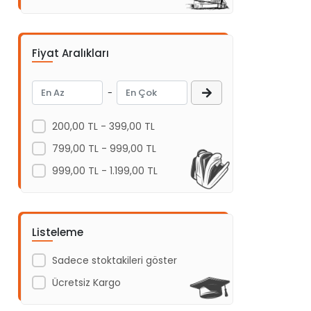
Adeda Yayınları
Aden Yayıncılık
Fiyat Aralıkları
Aganta Yayınları
Agapi Yayınları
-
Aihao
200,00 TL - 399,00 TL
Aile Yayınları
799,00 TL - 999,00 TL
Akabe ahediyelik
999,00 TL - 1.199,00 TL
AKABE HEDİYELİK
Akademi Çocuk
Akademi Çocuk - Funny Mat
Listeleme
Akademi Denizi Yayınları
Sadece stoktakileri göster
Akaşa Yayınları
Ücretsiz Kargo
Akçağ Yayınları
Akil Yayınevi