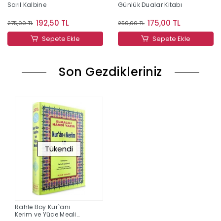
Sarıl Kalbine
Günlük Dualar Kitabı
192,50 TL
175,00 TL
275,00 TL
250,00 TL
Sepete Ekle
Sepete Ekle
Son Gezdikleriniz
Tükendi
Rahle Boy Kur`anı
Kerim ve Yüce Meali