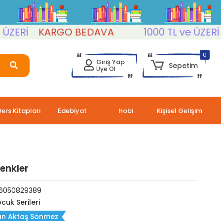
Rİ
KARGO BEDAVA
1000 TL ve ÜZERİ
KA
0
Giriş Yap
Sepetim
Üye Ol
Ders Kitapları
Edebiyat
Hobi
Kişisel Gelişim
Renkler
6050829389
cuk Serileri
an Aktaş Sönmez