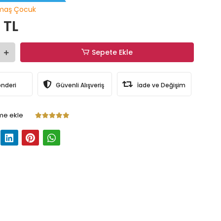
maş Çocuk
 TL
Sepete Ekle
önderi
Güvenli Alışveriş
İade ve Değişim
me ekle