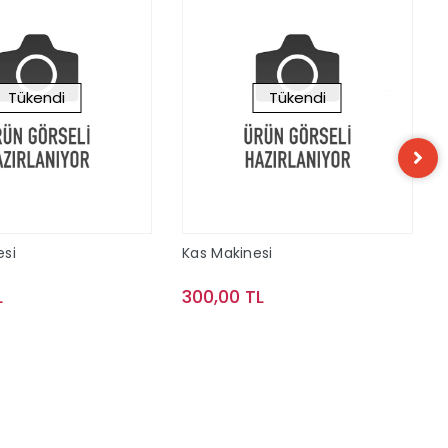
Tükendi
Tükendi
esi
Kas Makinesi
L
300,00 TL
Stokta Yok
Stokta Yok