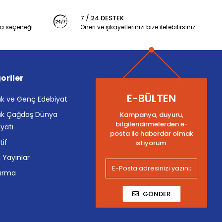
7 / 24 DESTEK
a seçeneği
Öneri ve şikayetlerinizi bize iletebilirsiniz.
oriler
E-BÜLTEN
k ve Genç Edebiyat
k Çağdaş Dünya
Kampanya, duyuru,
bilgilendirmelerden e-
yatı
posta ile haberdar olmak
tif
istiyorum.
i Yayınlar
tırma
GÖNDER