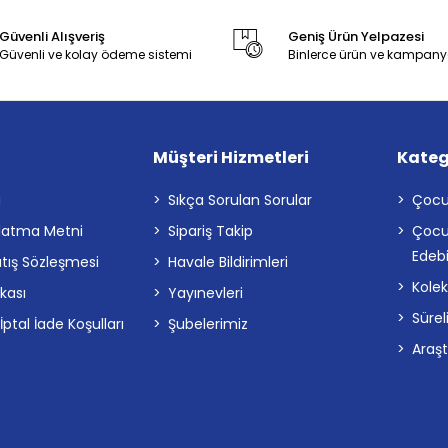
Güvenli Alışveriş
Geniş Ürün Yelpazesi
Güvenli ve kolay ödeme sistemi
Binlerce ürün ve kampany
Müşteri Hizmetleri
Kateg
a
Sıkça Sorulan Sorular
Çocu
latma Metni
Sipariş Takip
Çocu
Edebi
atış Sözleşmesi
Havale Bildirimleri
Kolek
ikası
Yayınevleri
Sürel
tal İade Koşulları
Şubelerimiz
Araş