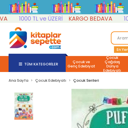
1000 TL ve ÜZERİ
KARGO BEDAVA
1000 T
En Yen
Çocuk
Çocuk ve
Çağdaş
TÜM KATEGORİLER
Genç Edebiyat
Dünya
Edebiyatı
Ana Sayfa
Çocuk Edebiyatı
Çocuk Serileri