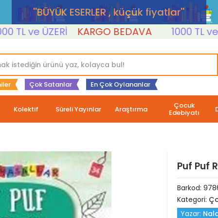
''BÜYÜK ESERLER , küçük fiyatlar''
L ve ÜZERİ
KARGO BEDAVA
1000 TL ve ÜZE
iler
Çok Satanlar
En Çok Oylananlar
Çocuk
Kolektif
Süreli Yayınlar
Araştırma
Edebiyatı
Puf Puf 
Barkod:
978
Kategori:
Ço
Yazar:
Nal