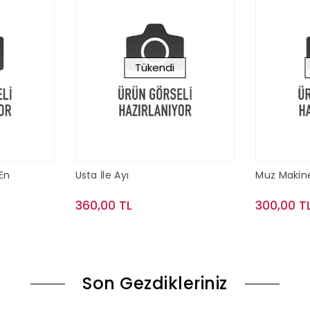
Tükendi
 En
Usta İle Ayı
Muz Makin
360,00 TL
300,00 T
le
Stokta Yok
Son Gezdikleriniz