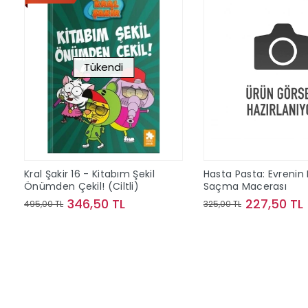
Tükendi
Kral Şakir 16 - Kitabım Şekil
Hasta Pasta: Evrenin
Önümden Çekil! (Ciltli)
Saçma Macerası
346,50 TL
227,50 TL
495,00 TL
325,00 TL
Stokta Yok
Sepete Ek