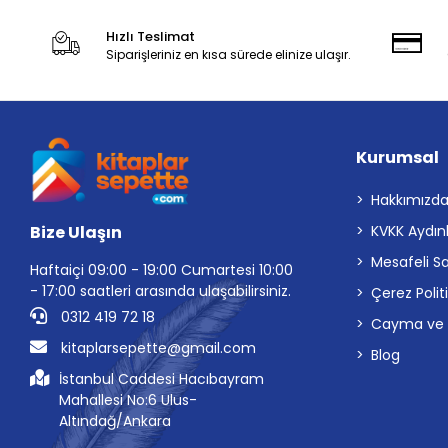
Hızlı Teslimat
Siparişleriniz en kısa sürede elinize ulaşır.
Kurumsal
Hakkımızd
Bize Ulaşın
KVKK Aydın
Mesafeli S
Haftaiçi 09:00 - 19:00 Cumartesi 10:00
- 17:00 saatleri arasında ulaşabilirsiniz.
Çerez Polit
0312 419 72 18
Cayma ve İp
kitaplarsepette@gmail.com
Blog
İstanbul Caddesi Hacıbayram
Mahallesi No:6 Ulus-
Altındağ/Ankara