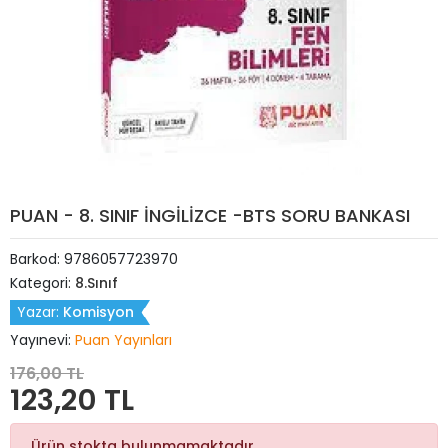
PUAN - 8. SINIF İNGİLİZCE -BTS SORU BANKASI
Barkod:
9786057723970
Kategori:
8.Sınıf
Yazar:
Komisyon
Yayınevi:
Puan Yayınları
176,00 TL
123,20 TL
Ürün stokta bulunmamaktadır.