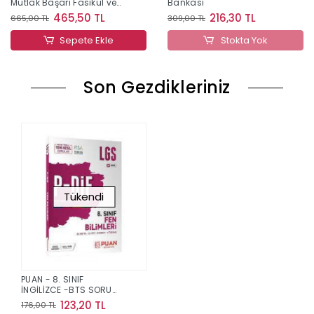
Mutlak Başarı Fasikül ve
Bankası
Soru Bankası
465,50 TL
216,30 TL
665,00 TL
309,00 TL
Sepete Ekle
Stokta Yok
Son Gezdikleriniz
Tükendi
PUAN - 8. SINIF
İNGİLİZCE -BTS SORU
BANKASI
123,20 TL
176,00 TL