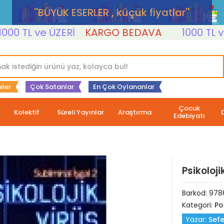
''BÜYÜK ESERLER , küçük fiyatlar''
TL ve ÜZERİ
KARGO BEDAVA
1000 TL ve ÜZ
iler
Çok Satanlar
En Çok Oylananlar
Çocuk
Kolektif
Süreli Yayınlar
Araştırma
Edebiyatı
Psikoloji
Barkod:
9786
Kategori:
Po
Yazar:
Sefe