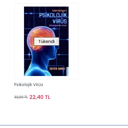
Tükendi
Psikolojik Virüs
22,40 TL
32,00 TL
Stokta Yok