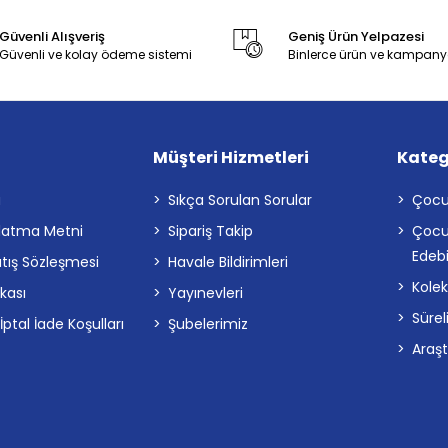
Güvenli Alışveriş
Geniş Ürün Yelpazesi
Güvenli ve kolay ödeme sistemi
Binlerce ürün ve kampany
Müşteri Hizmetleri
Kateg
a
Sıkça Sorulan Sorular
Çocu
latma Metni
Sipariş Takip
Çocu
Edebi
atış Sözleşmesi
Havale Bildirimleri
Kolek
ikası
Yayınevleri
Sürel
tal İade Koşulları
Şubelerimiz
Araş