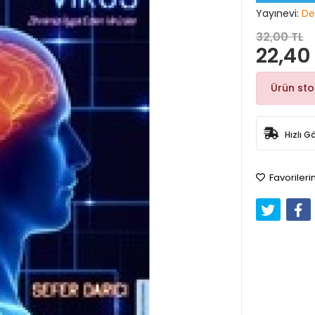
Yayınevi:
De
32,00 TL
22,40
Ürün st
Hızlı G
Favorileri