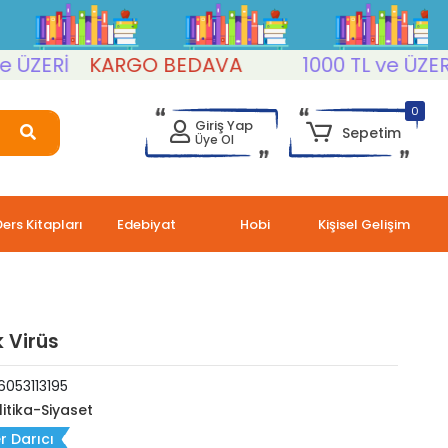
ERİ
KARGO BEDAVA
1000 TL ve ÜZERİ
K
0
Giriş Yap
Sepetim
Üye Ol
Ders Kitapları
Edebiyat
Hobi
Kişisel Gelişim
k Virüs
053113195
litika-Siyaset
r Darıcı