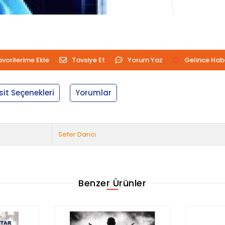
avorilerime Ekle
Tavsiye Et
Yorum Yaz
Gelince Hab
sit Seçenekleri
Yorumlar
Sefer Darıcı
Benzer Ürünler