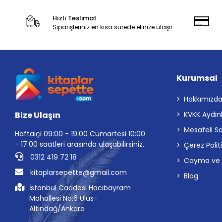
Hızlı Teslimat
Siparişleriniz en kısa sürede elinize ulaşır.
Kurumsal
Hakkımızd
Bize Ulaşın
KVKK Aydın
Mesafeli S
Haftaiçi 09:00 - 19:00 Cumartesi 10:00
- 17:00 saatleri arasında ulaşabilirsiniz.
Çerez Polit
0312 419 72 18
Cayma ve İp
kitaplarsepette@gmail.com
Blog
İstanbul Caddesi Hacıbayram
Mahallesi No:6 Ulus-
Altındağ/Ankara