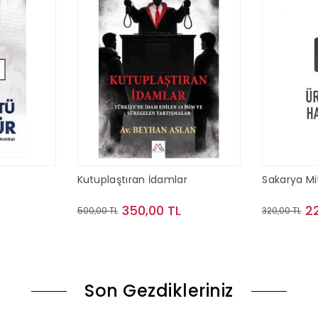
Kutuplaştıran İdamlar
Sakarya Mi
350,00 TL
2
500,00 TL
320,00 TL
ok
Sepete Ekle
Son Gezdikleriniz