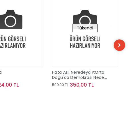
Tükendi
ti
Hata Asıl Neredeydi?;Orta
Doğu'da Demokrasi Neden
Başarısız Oldu?
24,00 TL
350,00 TL
500,00 TL
Sepete Ekle
Stokta Yok