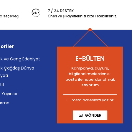
7 / 24 DESTEK
a seçeneği
Öneri ve şikayetlerinizi bize iletebilirsiniz.
oriler
E-BÜLTEN
k ve Genç Edebiyat
k Çağdaş Dünya
Kampanya, duyuru,
bilgilendirmelerden e-
yatı
posta ile haberdar olmak
tif
istiyorum.
i Yayınlar
tırma
GÖNDER