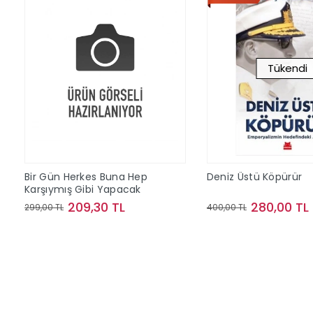
Tükendi
Bir Gün Herkes Buna Hep
Deniz Üstü Köpürür
Karşıymış Gibi Yapacak
209,30 TL
280,00 TL
299,00 TL
400,00 TL
Sepete Ekle
Stokta Y