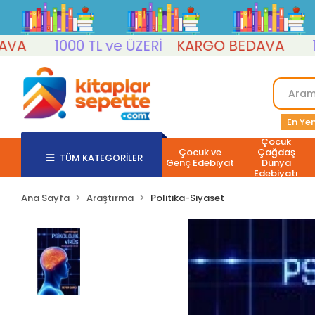
1000 TL ve ÜZERİ
KARGO BEDAVA
1000 
En Yen
Çocuk
Çocuk ve
Çağdaş
TÜM KATEGORİLER
Genç Edebiyat
Dünya
Edebiyatı
Ana Sayfa
Araştırma
Politika-Siyaset