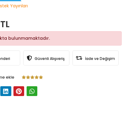
stek Yayınları
 TL
okta bulunmamaktadır.
önderi
Güvenli Alışveriş
İade ve Değişim
me ekle