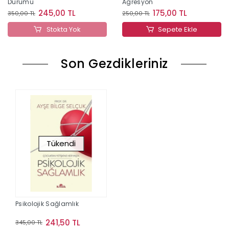
Durumu
Agresyon
245,00 TL
175,00 TL
350,00 TL
250,00 TL
Stokta Yok
Sepete Ekle
Son Gezdikleriniz
Tükendi
Psikolojik Sağlamlık
241,50 TL
345,00 TL