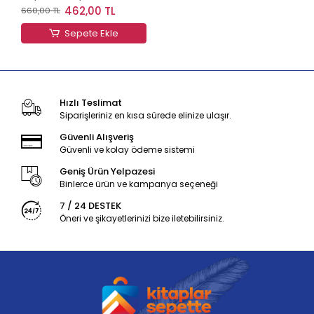
Zorluklarla Başa Çıkma
462,00 TL
660,00 TL
S
Sepete Ekle
Hızlı Teslimat
Siparişleriniz en kısa sürede elinize ulaşır.
Güvenli Alışveriş
Güvenli ve kolay ödeme sistemi
Geniş Ürün Yelpazesi
Binlerce ürün ve kampanya seçeneği
7 / 24 DESTEK
Öneri ve şikayetlerinizi bize iletebilirsiniz.