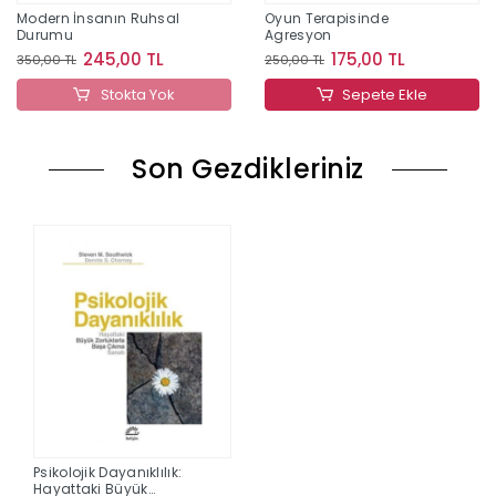
Modern İnsanın Ruhsal
Oyun Terapisinde
Durumu
Agresyon
245,00 TL
175,00 TL
350,00 TL
250,00 TL
Stokta Yok
Sepete Ekle
Son Gezdikleriniz
Psikolojik Dayanıklılık:
Hayattaki Büyük