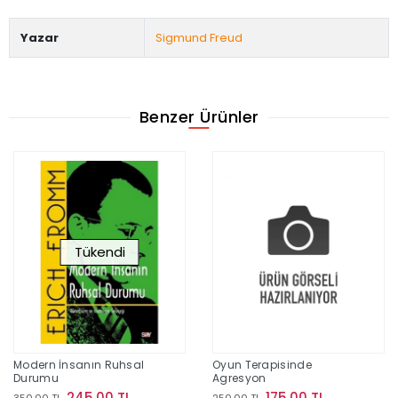
Yazar
Sigmund Freud
Benzer Ürünler
Tükendi
Modern İnsanın Ruhsal
Oyun Terapisinde
Durumu
Agresyon
245,00 TL
175,00 TL
350,00 TL
250,00 TL