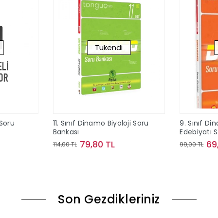
Tükendi
 Soru
11. Sınıf Dinamo Biyoloji Soru
9. Sınıf Di
Bankası
Edebiyatı 
79,80 TL
69
114,00 TL
99,00 TL
ok
Stokta Yok
Son Gezdikleriniz