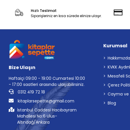
Hızlı Teslimat
Siparişleriniz en kısa sürede elinize ulaşır.
Kurumsal
Hakkımızd
Bize Ulaşın
KVKK Aydın
Mesafeli S
Haftaiçi 09:00 - 19:00 Cumartesi 10:00
- 17:00 saatleri arasında ulaşabilirsiniz.
Çerez Polit
0312 419 72 18
Cayma ve İp
kitaplarsepette@gmail.com
Blog
İstanbul Caddesi Hacıbayram
Mahallesi No:6 Ulus-
Altındağ/Ankara