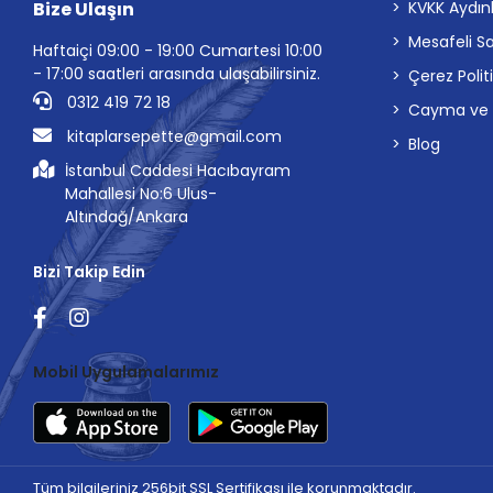
Bize Ulaşın
KVKK Aydın
Mesafeli S
Haftaiçi 09:00 - 19:00 Cumartesi 10:00
- 17:00 saatleri arasında ulaşabilirsiniz.
Çerez Polit
0312 419 72 18
Cayma ve İp
kitaplarsepette@gmail.com
Blog
İstanbul Caddesi Hacıbayram
Mahallesi No:6 Ulus-
Altındağ/Ankara
Bizi Takip Edin
Mobil Uygulamalarımız
Tüm bilgileriniz 256bit SSL Sertifikası ile korunmaktadır.