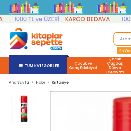
1000 TL ve ÜZERİ
KARGO BEDAVA
1000 TL
En Yen
Çocuk
Çocuk ve
Çağdaş
TÜM KATEGORİLER
Genç Edebiyat
Dünya
Edebiyatı
Ana Sayfa
Hobi
Kırtasiye