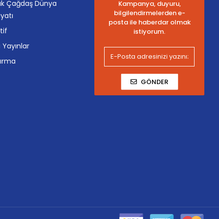
k Çağdaş Dünya
Kampanya, duyuru,
bilgilendirmelerden e-
yatı
posta ile haberdar olmak
tif
istiyorum.
i Yayınlar
tırma
GÖNDER