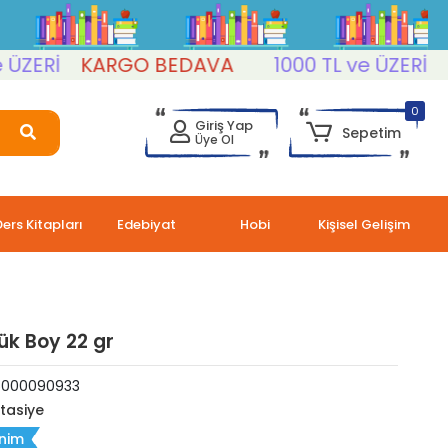
ERİ
KARGO BEDAVA
1000 TL ve ÜZERİ
KA
0
Giriş Yap
Sepetim
Üye Ol
Ders Kitapları
Edebiyat
Hobi
Kişisel Gelişim
yük Boy 22 gr
5000090933
rtasiye
nim