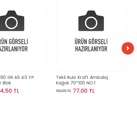
t 90 GR A5 40 YP.
Tekli Rulo Kraft Ambalaj
iz Blok
Kağıdı 70*100 NO:1
64,50 TL
77,00 TL
110,00 TL
Sepete Ekle
Sepete Ekle