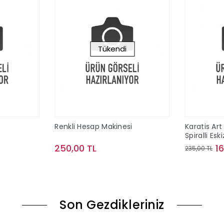
Tükendi
Renkli Hesap Makinesi
Karatis Ar
Spiralli Esk
250,00 TL
1
235,00 TL
le
Stokta Yok
Son Gezdikleriniz