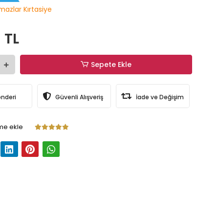
lmazlar Kırtasiye
 TL
Sepete Ekle
önderi
Güvenli Alışveriş
İade ve Değişim
me ekle