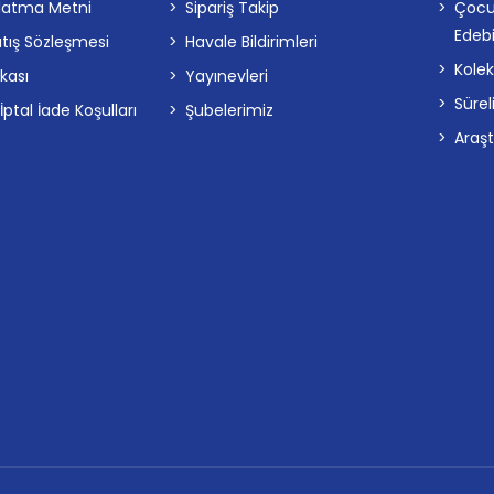
latma Metni
Sipariş Takip
Çocu
Edebi
atış Sözleşmesi
Havale Bildirimleri
Kolek
ikası
Yayınevleri
Sürel
tal İade Koşulları
Şubelerimiz
Araş