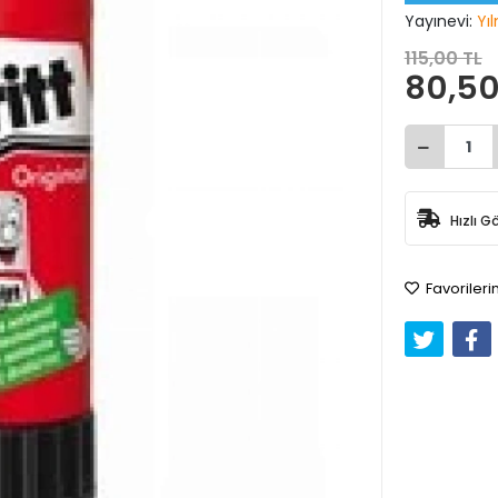
Yayınevi:
Yı
115,00 TL
80,50
Hızlı G
Favorileri