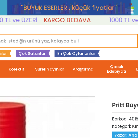
''BÜYÜK ESERLER , küçük fiyatlar''
 ve ÜZERİ
KARGO BEDAVA
1000 TL ve ÜZ
iler
Çok Satanlar
En Çok Oylananlar
Çocuk
Kolektif
Süreli Yayınlar
Araştırma
Edebiyatı
Pritt Bü
Barkod:
401
Kategori:
Kı
Yazar:
Ano