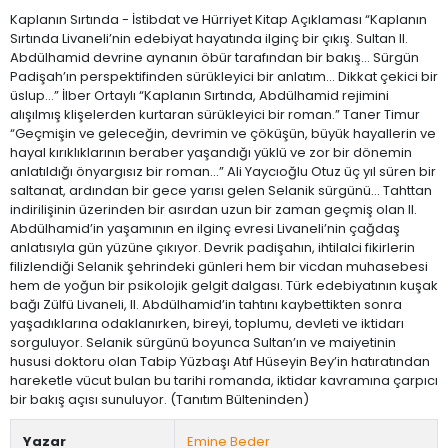
Kaplanın Sırtında - İstibdat ve Hürriyet Kitap Açıklaması “Kaplanın
Sırtında Livaneli’nin edebiyat hayatında ilginç bir çıkış. Sultan II.
Abdülhamid devrine aynanın öbür tarafından bir bakış… Sürgün
Padişah’ın perspektifinden sürükleyici bir anlatım… Dikkat çekici bir
üslup…” İlber Ortaylı “Kaplanın Sırtında, Abdülhamid rejimini
alışılmış klişelerden kurtaran sürükleyici bir roman.” Taner Timur
“Geçmişin ve geleceğin, devrimin ve çöküşün, büyük hayallerin ve
hayal kırıklıklarının beraber yaşandığı yüklü ve zor bir dönemin
anlatıldığı önyargısız bir roman...” Ali Yaycıoğlu Otuz üç yıl süren bir
saltanat, ardından bir gece yarısı gelen Selanik sürgünü… Tahttan
indirilişinin üzerinden bir asırdan uzun bir zaman geçmiş olan II.
Abdülhamid’in yaşamının en ilginç evresi Livaneli’nin çağdaş
anlatısıyla gün yüzüne çıkıyor. Devrik padişahın, ihtilalci fikirlerin
filizlendiği Selanik şehrindeki günleri hem bir vicdan muhasebesi
hem de yoğun bir psikolojik gelgit dalgası. Türk edebiyatının kuşak
bağı Zülfü Livaneli, II. Abdülhamid’in tahtını kaybettikten sonra
yaşadıklarına odaklanırken, bireyi, toplumu, devleti ve iktidarı
sorguluyor. Selanik sürgünü boyunca Sultan’ın ve maiyetinin
hususi doktoru olan Tabip Yüzbaşı Atıf Hüseyin Bey’in hatıratından
hareketle vücut bulan bu tarihi romanda, iktidar kavramına çarpıcı
bir bakış açısı sunuluyor. (Tanıtım Bülteninden)
Yazar
Emine Beder