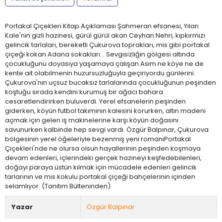
Portakal Çiçekleri Kitap Açıklaması Şahmeran efsanesi, Yılan
Kale'nin gizli hazinesi, gürül gürül akan Ceyhan Nehri, kıpkırmızı
gelincik tarlaları, bereketli Çukurova toprakları, mis gibi portakal
çiçeği kokan Adana sokakları… Sevgisizliğin gölgesi altında
çocukluğunu doyasıya yaşamaya çalışan Asım ne köye ne de
kente ait olabilmenin huzursuzluğuyla geçiriyordu günlerini.
Çukurova'nın uçsuz bucaksız tarlalarında çocukluğunun peşinden
koştuğu sırada kendini kurumuş bir ağacı bahara
cesaretlendirirken buluverdi. Yerel efsanelerin peşinden
giderken, köyün futbol takımının kalesini korurken, altın madeni
açmak için gelen iş makinelerine karşı köyün doğasını
savunurken kalbinde hep sevgi vardı. Özgür Balpınar, Çukurova
bölgesinin yerel öğeleriyle bezenmiş yeni romanıPortakal
Çiçekleri'nde ne olursa olsun hayallerinin peşinden koşmaya
devam edenleri, içlerindeki gerçek hazineyi keşfedebilenleri,
doğayı paraya üstün kılmak için mücadele edenleri gelincik
tarlarının ve mis kokulu portakal çiçeği bahçelerinin içinden
selamlıyor. (Tanıtım Bülteninden)
Yazar
Özgür Balpınar