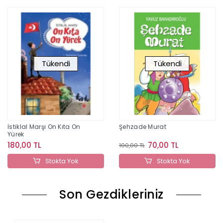
Tükendi
Tükendi
İstiklal Marşı On Kıta On
Şehzade Murat
Yürek
180,00 TL
70,00 TL
100,00 TL
Stokta Yok
Stokta Yok
Son Gezdikleriniz