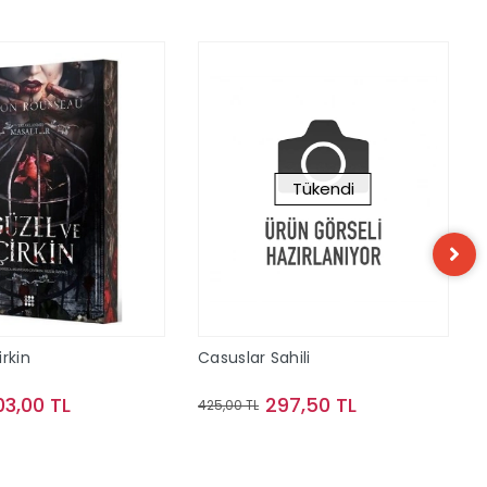
Tükendi
rkin
Casuslar Sahili
03,00 TL
297,50 TL
425,00 TL
Sepete Ekle
Stokta Yok