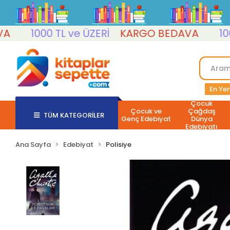
1000 TL ve ÜZERİ
KARGO BEDAVA
1000 TL
En Yen
Çocuk
Çocuk ve
Çağdaş
TÜM KATEGORİLER
Genç Edebiyat
Dünya
Edebiyatı
Ana Sayfa
Edebiyat
Polisiye