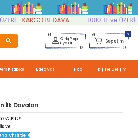
İ
KARGO BEDAVA
1000 TL ve ÜZERİ
KA
0
Giriş Yap
Sepetim
Üye Ol
Ders Kitapları
Edebiyat
Hobi
Kişisel Gelişim
n İlk Davaları
9752119178
lisiye
ha Christie