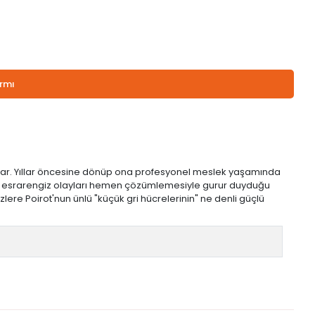
armı
 duyar. Yıllar öncesine dönüp ona profesyonel meslek yaşamında
az ve esrarengiz olayları hemen çözümlemesiyle gurur duyduğu
ere Poirot'nun ünlü "küçük gri hücrelerinin" ne denli güçlü