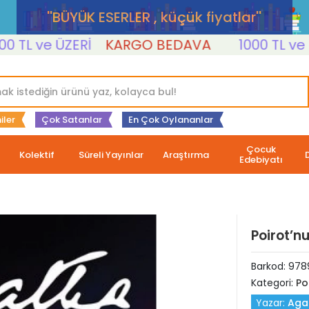
''BÜYÜK ESERLER , küçük fiyatlar''
 ve ÜZERİ
KARGO BEDAVA
1000 TL ve ÜZER
iler
Çok Satanlar
En Çok Oylananlar
Çocuk
Kolektif
Süreli Yayınlar
Araştırma
Edebiyatı
Poirot’nu
Barkod:
978
Kategori:
Po
Yazar:
Agat