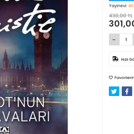
Yayınevi:
Alt
430,00 TL
301,0
Hızlı G
Favorileri