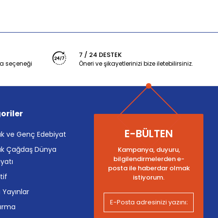
7 / 24 DESTEK
a seçeneği
Öneri ve şikayetlerinizi bize iletebilirsiniz.
oriler
E-BÜLTEN
k ve Genç Edebiyat
k Çağdaş Dünya
Kampanya, duyuru,
bilgilendirmelerden e-
yatı
posta ile haberdar olmak
tif
istiyorum.
i Yayınlar
tırma