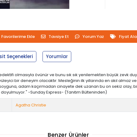
Favorilerime Ekle
Tavsiye Et
Yorum Yaz
Fiyat Al
sit Seçenekleri
Yorumlar
yi dedektifi olmasıyla övünür ve bunu sık sık yenilemekten büyük zevk
üyüleyici bir deneyim olacaktır. Mesleğinin ilk yıllarında en akıl alm
an soyguna, adam kaçırmadan cinayete dek uzanan bu on sekiz olay, bizl
na doyulmuyor." -Sunday Express- (Tanıtım Bülteninden)
Agatha Christie
Benzer Ürünler