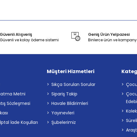
Güvenli Alışveriş
Geniş Ürün Yelpazesi
Güvenli ve kolay ödeme sistemi
Binlerce ürün ve kampany
Müşteri Hizmetleri
Kateg
a
Sıkça Sorulan Sorular
Çocu
latma Metni
Sipariş Takip
Çocu
Edebi
atış Sözleşmesi
Havale Bildirimleri
Kolek
ikası
Yayınevleri
Sürel
tal İade Koşulları
Şubelerimiz
Araş