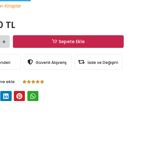
ın Kitaplar
0 TL
Sepete Ekle
önderi
Güvenli Alışveriş
İade ve Değişim
me ekle