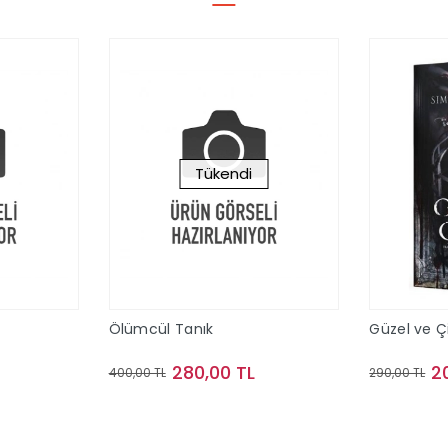
Tükendi
Ölümcül Tanık
Güzel ve Çi
280,00 TL
2
400,00 TL
290,00 TL
le
Stokta Yok