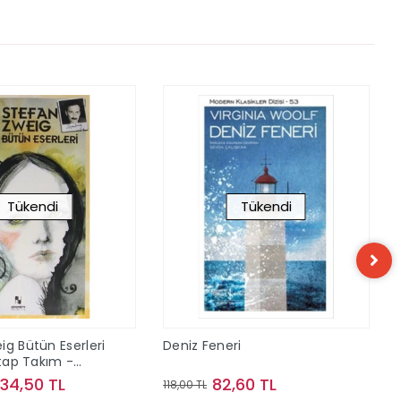
Tükendi
Tükendi
ig Bütün Eserleri
Deniz Feneri
itap Takım -
34,50 TL
82,60 TL
118,00 TL