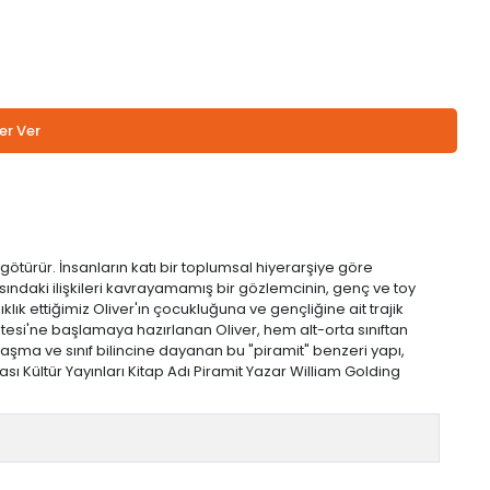
er Ver
 götürür. İnsanların katı bir toplumsal hiyerarşiye göre
sındaki ilişkileri kavrayamamış bir gözlemcinin, genç ve toy
klık ettiğimiz Oliver'ın çocukluğuna ve gençliğine ait trajik
si'ne başlamaya hazırlanan Oliver, hem alt-orta sınıftan
şma ve sınıf bilincine dayanan bu "piramit" benzeri yapı,
kası Kültür Yayınları Kitap Adı Piramit Yazar William Golding