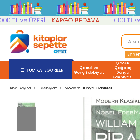
L ve ÜZERİ
KARGO BEDAVA
1000 TL ve ÜZE
En Yen
Çocuk
Çocuk ve
Çağdaş
TÜM KATEGORİLER
Genç Edebiyat
Dünya
Edebiyatı
Ana Sayfa
Edebiyat
Modern Dünya Klasikleri