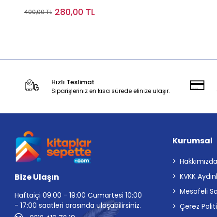
280,00 TL
400,00 TL
Stokta Yok
Hızlı Teslimat
Siparişleriniz en kısa sürede elinize ulaşır.
Kurumsal
Hakkımızd
Bize Ulaşın
KVKK Aydın
Mesafeli S
Haftaiçi 09:00 - 19:00 Cumartesi 10:00
- 17:00 saatleri arasında ulaşabilirsiniz.
Çerez Polit