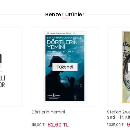
Benzer Ürünler
Tükendi
Dörtlerin Yemini
Stefan Zwe
Seti - 14 K
Kutulu
82,60 TL
9
118,00 TL
1.335,00 TL