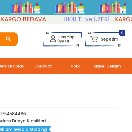
GO BEDAVA
1000 TL ve ÜZERİ
KARGO BE
0
Giriş Yap
Sepetim
Üye Ol
Ders Kitapları
Edebiyat
Hobi
Kişisel Gelişim
9754584486
dern Dünya Klasikleri
William Gerald Golding