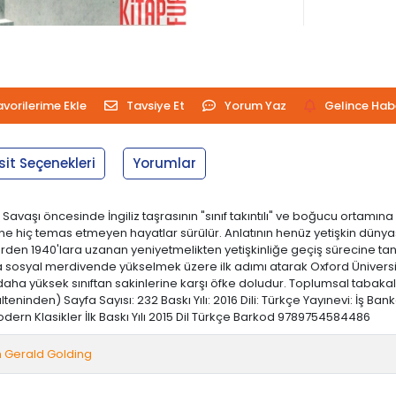
avorilerime Ekle
Tavsiye Et
Yorum Yaz
Gelince Hab
sit Seçenekleri
Yorumlar
 Savaşı öncesinde İngiliz taşrasının "sınıf takıntılı" ve boğucu ortamına
ine hiç temas etmeyen hayatlar sürülür. Anlatının henüz yetişkin dünya
'lerden 1940'lara uzanan yeniyetmelikten yetişkinliğe geçiş sürecine tanı
osyal merdivende yükselmek üzere ilk adımı atarak Oxford Üniversite
ha yüksek sınıftan sakinlerine karşı öfke doludur. Toplumsal tabakala
teninden) Sayfa Sayısı: 232 Baskı Yılı: 2016 Dili: Türkçe Yayınevi: İş Ban
odern Klasikler İlk Baskı Yılı 2015 Dil Türkçe Barkod 9789754584486
am Gerald Golding