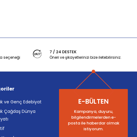
7 / 24 DESTEK
a seçeneği
Öneri ve şikayetlerinizi bize iletebilirsiniz.
oriler
E-BÜLTEN
k ve Genç Edebiyat
k Çağdaş Dünya
Kampanya, duyuru,
bilgilendirmelerden e-
yatı
posta ile haberdar olmak
tif
istiyorum.