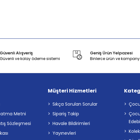
Güvenli Alışveriş
Geniş Ürün Yelpazesi
Güvenli ve kolay ödeme sistemi
Binlerce ürün ve kampany
Müşteri Hizmetleri
Kateg
a
Sıkça Sorulan Sorular
Çocu
latma Metni
Sipariş Takip
Çocu
Edebi
atış Sözleşmesi
Havale Bildirimleri
Kolek
ikası
Yayınevleri