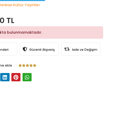
Bankası Kültür Yayınları
0 TL
okta bulunmamaktadır.
önderi
Güvenli Alışveriş
İade ve Değişim
me ekle