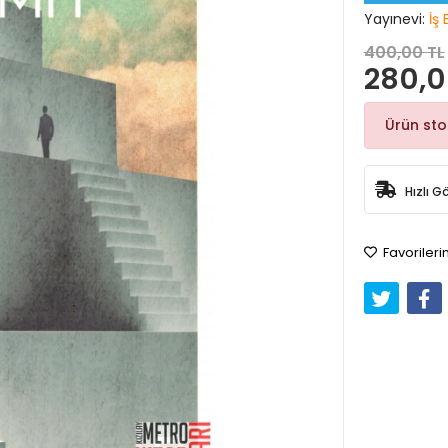
Yayınevi:
İş 
400,00 TL
280,0
Ürün st
Hızlı G
Favorileri