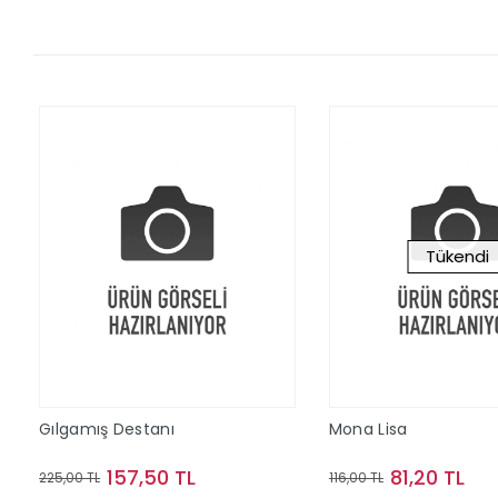
Tükendi
Gılgamış Destanı
Mona Lisa
157,50 TL
81,20 TL
225,00 TL
116,00 TL