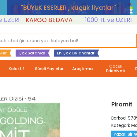
''BÜYÜK ESERLER , küçük fiyatlar''
Rİ
KARGO BEDAVA
1000 TL ve ÜZERİ
KAR
iler
Çok Satanlar
En Çok Oylananlar
Çocuk
Kolektif
Süreli Yayınlar
Araştırma
Edebiyatı
Piramit
Barkod:
978
Kategori:
Mo
Yazar:
Sir 