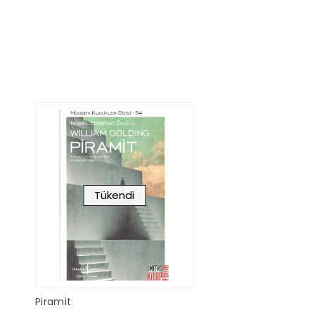
Sepete Ekle
Stokta Y
Tükendi
Piramit