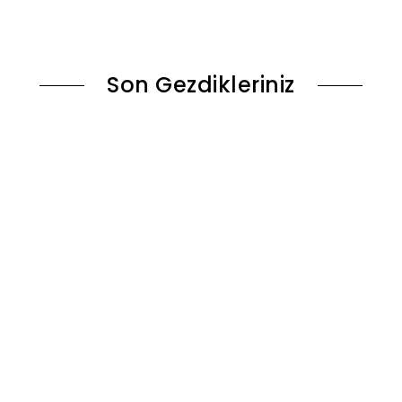
ok
Stokta Yok
Son Gezdikleriniz