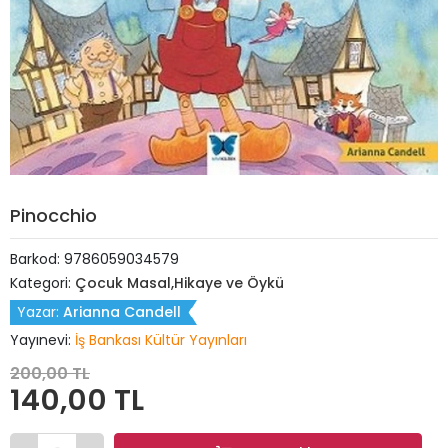
Pinocchio
Barkod:
9786059034579
Kategori:
Çocuk Masal,Hikaye ve Öykü
Yazar:
Arianna Candell
Yayınevi:
İş Bankası Kültür Yayınları
200,00 TL
140,00 TL