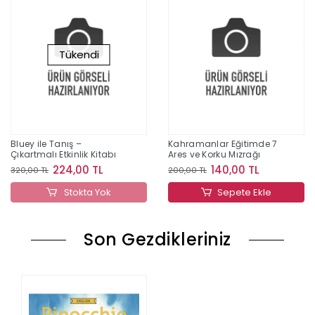
Tükendi
Bluey ile Tanış –
Kahramanlar Eğitimde 7
Çıkartmalı Etkinlik Kitabı
Ares ve Korku Mızrağı
224,00 TL
140,00 TL
320,00 TL
200,00 TL
Stokta Yok
Sepete Ekle
Son Gezdikleriniz