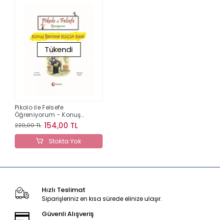
Tükendi
Pikolo ile Felsefe
Öğreniyorum - Konuş
Benimle Küçük Kedi
154,00 TL
220,00 TL
Stokta Yok
Hızlı Teslimat
Siparişleriniz en kısa sürede elinize ulaşır.
Güvenli Alışveriş