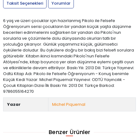
Taksit Seçenekleri
Yorumlar
6 yaş ve üzeri çocuklar için hazırlanmış Pikolo ile Felsefe
Öğreniyorum serisi çocukların bir yandan küçük yaşta düşünme
becerileri edinmelerini sağlarken bir yandan da Pikolo'nun
sorularla ve çözümlerle dolu dünyasında okurları tatlı bir
yolculuğa çıkarıyor. Günlük yaşamımız küçük, gülümsetici
öykülerle doludur. Bu öykülere doğru bir bakış bizi felsefi sorulara
götürebilir. Kitabın ikinci kısmındaki Pikolo'nun Felsefe
Atölyesi'nde, kitap boyunca yer alan düşünme eylemi çeşitli oyun
ve etkinliklerle devam ettiriliyor. Baskı Yılı: 2013 Dili: Türkçe Yayınevi:
Odtü Kitap Adı: Pikolo ile Felsefe Öğreniyorum - Konuş benimle
Küçük Kedi Yazar: Michel Piquemal Yayınevi: ODTÜ Yayıncılık -
Çocuk Kitapları Dizisi İlk Baskı Yılı: 2013 Dil: Türkçe Barkod:
9786055164270
Yazar
Michel Piquemal
Benzer Ürünler