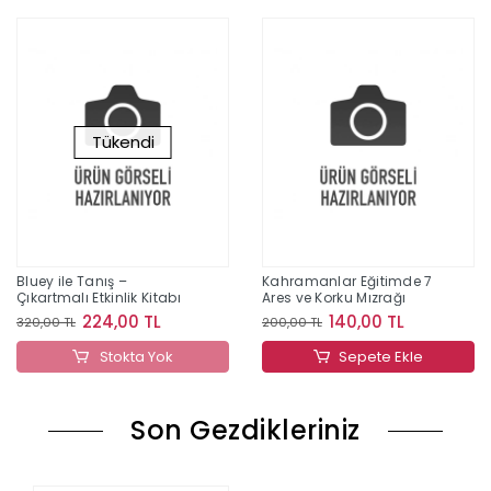
Tükendi
Bluey ile Tanış –
Kahramanlar Eğitimde 7
Çıkartmalı Etkinlik Kitabı
Ares ve Korku Mızrağı
224,00 TL
140,00 TL
320,00 TL
200,00 TL
Stokta Yok
Sepete Ekle
Son Gezdikleriniz