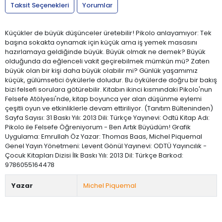
Taksit Seçenekleri
Yorumlar
Küçükler de büyük düşünceler üretebilir! Pikolo anlayamıyor: Tek
başına sokakta oynamak için küçük ama iş yemek masasını
hazırlamaya geldiğinde büyük. Büyük olmak ne demek? Büyük
olduğunda da eğlenceli vakit geçirebilmek mümkün mü? Zaten
büyük olan bir kişi daha büyük olabilir mi? Günlük yaşamımız
küçük, gülümsetici öykülerle doludur. Bu öykülerde doğru bir bakış
bizi felsefi sorulara götürebilir. Kitabın ikinci kısmındaki Pikolo'nun
Felsefe Atölyesi'nde, kitap boyunca yer alan düşünme eylemi
çeşitli oyun ve etkinliklerle devam ettiriliyor. (Tanıtım Bülteninden)
Sayfa Sayısı: 31 Baskı Yılı: 2013 Dili: Türkçe Yayınevi: Odtü Kitap Adı:
Pikolo ile Felsefe Öğreniyorum - Ben Artık Büyüdüm! Grafik
Uygulama: Emrullah Öz Yazar: Thomas Baas, Michel Piquemal
Genel Yayın Yönetmeni: Levent Gönül Yayınevi: ODTÜ Yayıncılık -
Çocuk Kitapları Dizisi İlk Baskı Yılı: 2013 Dil: Türkçe Barkod:
9786055164478
Yazar
Michel Piquemal