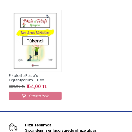
Tükendi
Pikolo ile Felsefe
Öğreniyorum - Ben
Artık Büyüdüm!
154,00 TL
220,00 TL
Stokta Yok
Hızlı Teslimat
Siparişleriniz en kısa sürede elinize ulaşır.