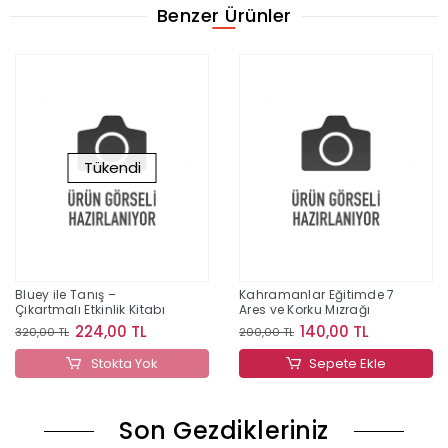
Benzer Ürünler
Tükendi
Bluey ile Tanış –
Kahramanlar Eğitimde 7
Çıkartmalı Etkinlik Kitabı
Ares ve Korku Mızrağı
224,00 TL
140,00 TL
320,00 TL
200,00 TL
Stokta Yok
Sepete Ekle
Son Gezdikleriniz