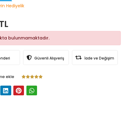
rin Hediyelik
TL
okta bulunmamaktadır.
önderi
Güvenli Alışveriş
İade ve Değişim
me ekle