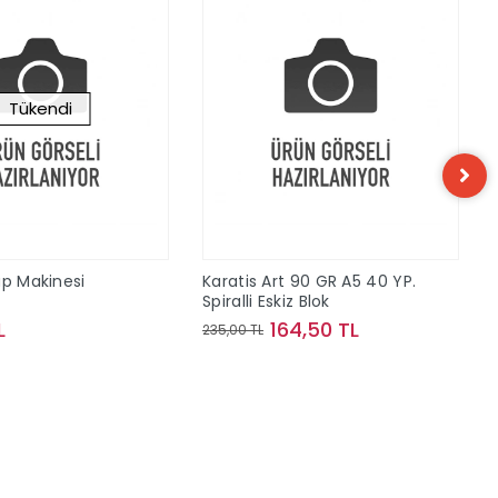
Tükendi
ap Makinesi
Karatis Art 90 GR A5 40 YP.
Spiralli Eskiz Blok
L
164,50 TL
235,00 TL
Stokta Yok
Sepete Ekle