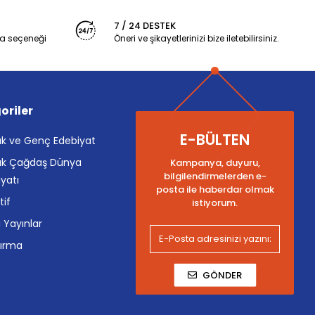
7 / 24 DESTEK
a seçeneği
Öneri ve şikayetlerinizi bize iletebilirsiniz.
oriler
E-BÜLTEN
k ve Genç Edebiyat
k Çağdaş Dünya
Kampanya, duyuru,
bilgilendirmelerden e-
yatı
posta ile haberdar olmak
tif
istiyorum.
i Yayınlar
tırma
GÖNDER