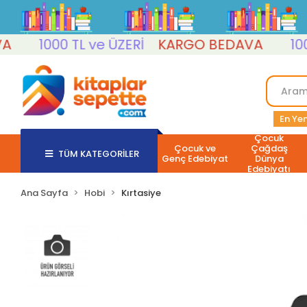
1000 TL ve ÜZERİ
KARGO BEDAVA
1000 T
En Yen
Çocuk
Çocuk ve
Çağdaş
TÜM KATEGORİLER
Genç Edebiyat
Dünya
Edebiyatı
Ana Sayfa
Hobi
Kırtasiye