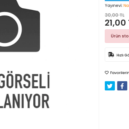
Yayınevi:
Na
30,00 TL
21,00 
Ürün st
Hızlı G
Favorileri