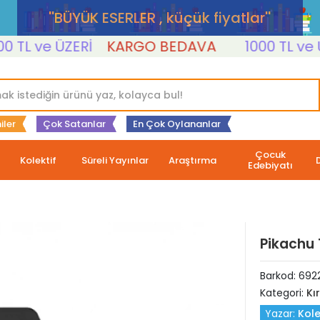
''BÜYÜK ESERLER , küçük fiyatlar''
L ve ÜZERİ
KARGO BEDAVA
1000 TL ve ÜZE
iler
Çok Satanlar
En Çok Oylananlar
Çocuk
Kolektif
Süreli Yayınlar
Araştırma
Edebiyatı
Pikachu
Barkod:
692
Kategori:
Kı
Yazar:
Kole