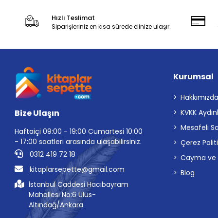
Hızlı Teslimat
Siparişleriniz en kısa sürede elinize ulaşır.
Kurumsal
Hakkımızd
Bize Ulaşın
KVKK Aydın
Mesafeli S
Haftaiçi 09:00 - 19:00 Cumartesi 10:00
- 17:00 saatleri arasında ulaşabilirsiniz.
Çerez Polit
0312 419 72 18
Cayma ve İp
kitaplarsepette@gmail.com
Blog
İstanbul Caddesi Hacıbayram
Mahallesi No:6 Ulus-
Altındağ/Ankara