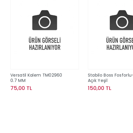
Versatil Kalem TM02960
Stabilo Boss Fosforlu
0.7 MM
Açık Yeşil
75,00 TL
150,00 TL
Sepete Ekle
Sepete Ek