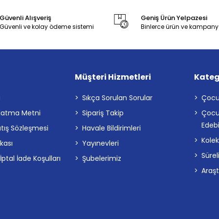
Güvenli Alışveriş
Geniş Ürün Yelpazesi
Güvenli ve kolay ödeme sistemi
Binlerce ürün ve kampany
Müşteri Hizmetleri
Kateg
a
Sıkça Sorulan Sorular
Çocu
latma Metni
Sipariş Takip
Çocu
Edebi
atış Sözleşmesi
Havale Bildirimleri
Kolek
ikası
Yayınevleri
Sürel
tal İade Koşulları
Şubelerimiz
Araş