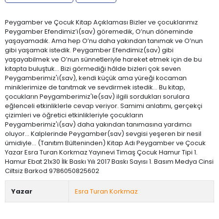
Peygamber ve Çocuk Kitap Açıklaması Bizler ve çocuklarımız
Peygamber Efendimiz’i(sav) göremedik, O’nun döneminde
yaşayamadık. Ama hep O’nu daha yakından tanımak ve O’nun
gibi yaşamak istedik. Peygamber Efendimiz(sav) gibi
yaşayabilmek ve O’nun sünnetleriyle hareket etmek için de bu
kitapta buluştuk… Bizi görmediği hâlde bizleri çok seven
Peygamberimiz'i(sav), kendi küçük ama yüreği kocaman
miniklerimize de tanıtmak ve sevdirmek istedik… Bu kitap,
çocukların Peygamberimiz'le(sav) ilgili sordukları sorulara
eğlenceli etkinliklerle cevap veriyor. Samimi anlatımı, gerçekçi
çizimleri ve öğretici etkinlikleriyle çocukların
Peygamberimiz'i(sav) daha yakından tanımasına yardımcı
oluyor... Kalplerinde Peygamber(sav) sevgisi yeşeren bir nesil
ümidiyle… (Tanıtım Bülteninden) Kitap Adı Peygamber ve Çocuk
Yazar Esra Turan Korkmaz Yayınevi Timaş Çocuk Hamur Tipi 1.
Hamur Ebat 21x30 İlk Baskı Yılı 2017 Baskı Sayısı 1. Basım Medya Cinsi
Ciltsiz Barkod 9786050825602
Yazar
Esra Turan Korkmaz