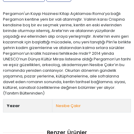
Pergamon'un Kayıp Hazinesi Kitap Açıklaması Roma’ya bağlı
Pergamon kentine yeni bir vali atanmıştır. Valinin karısı Crispina
kendisine boş bir ev seçmek yerine, kentin en eski evlerinden
birinde oturmayı istemiş, Arete’nin ve atalarının yüzyıllardır
yaşadığı evi ellerinden alıp oraya yerleşmiştir. Arete’nin evini geri
kazanmak için başlattığı mücadele, onu yeni tanıştığı Plin’le birlikte
şehrin kadim gizemlerine ve atalarından kalma sırlara sürükler.
Pergamon’un krallık hazinesi tehlikede midir? 2014 yılında
UNESCO’nun Dünya Kültür Mirası listesine aldığı Pergamon’un tarihi
ve eşsiz güzellikleri, arkeolog, akademisyen Nesibe Çakır’ın bu
romanında yeniden canlanıyor. Okurları dönemin gündelik
yaşamına, pazar yerlerine, kütüphanelerine, aile sofralarına
davet eden romanın sonunda, kentin tarihsel bağlamına; siyasi,
kültürel, sanatsal özelliklerine değinen bölümler yer alıyor.
(Tanıtım Bülteninden)
Yazar
Nesibe Çakır
Benzer Ürünler