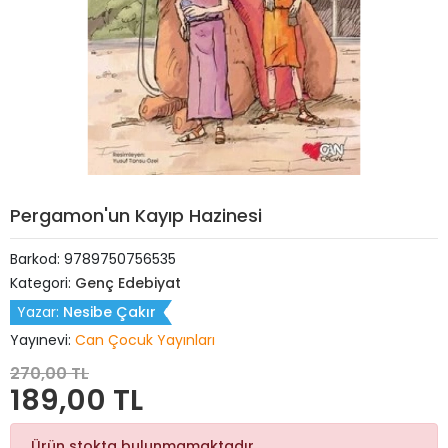
Pergamon'un Kayıp Hazinesi
Barkod:
9789750756535
Kategori:
Genç Edebiyat
Yazar:
Nesibe Çakır
Yayınevi:
Can Çocuk Yayınları
270,00 TL
189,00 TL
Ürün stokta bulunmamaktadır.