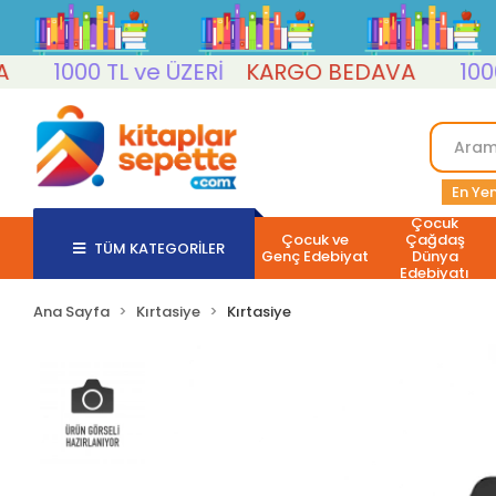
1000 TL ve ÜZERİ
KARGO BEDAVA
1000 TL
En Yen
Çocuk
Çocuk ve
Çağdaş
TÜM KATEGORİLER
Genç Edebiyat
Dünya
Edebiyatı
Ana Sayfa
Kırtasiye
Kırtasiye