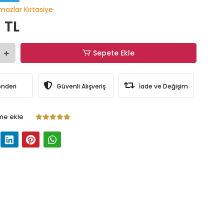
lmazlar Kırtasiye
 TL
Sepete Ekle
önderi
Güvenli Alışveriş
İade ve Değişim
me ekle