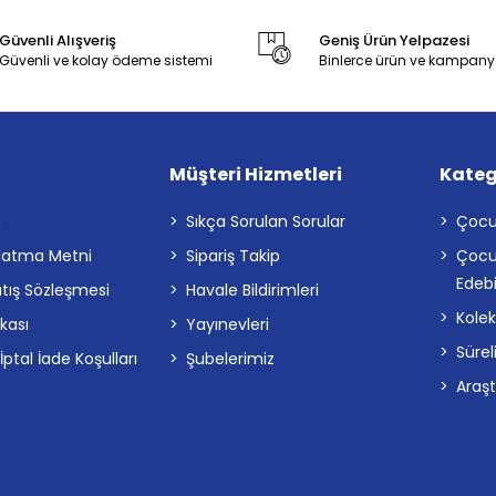
Güvenli Alışveriş
Geniş Ürün Yelpazesi
Güvenli ve kolay ödeme sistemi
Binlerce ürün ve kampany
Müşteri Hizmetleri
Kateg
a
Sıkça Sorulan Sorular
Çocu
latma Metni
Sipariş Takip
Çocu
Edebi
atış Sözleşmesi
Havale Bildirimleri
Kolek
ikası
Yayınevleri
Sürel
tal İade Koşulları
Şubelerimiz
Araş