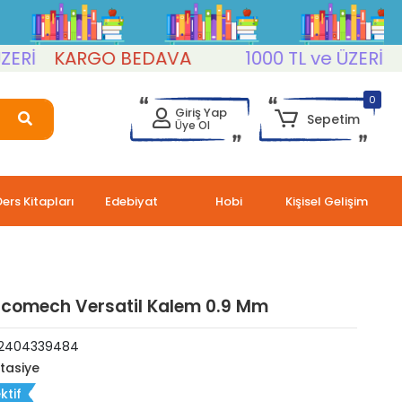
İ
KARGO BEDAVA
1000 TL ve ÜZERİ
KAR
0
Giriş Yap
Sepetim
Üye Ol
Ders Kitapları
Edebiyat
Hobi
Kişisel Gelişim
Ecomech Versatil Kalem 0.9 Mm
2404339484
rtasiye
ktif