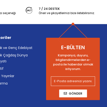
7 / 24 DESTEK
a seçeneği
Öneri ve şikayetlerinizi bize iletebilirsiniz.
oriler
E-BÜLTEN
k ve Genç Edebiyat
k Çağdaş Dünya
Kampanya, duyuru,
bilgilendirmelerden e-
yatı
posta ile haberdar olmak
tif
istiyorum.
i Yayınlar
tırma
GÖNDER