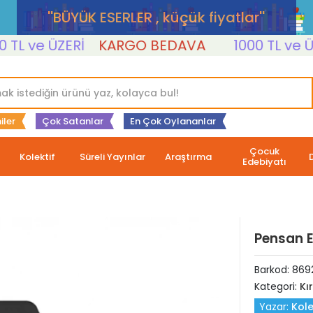
''BÜYÜK ESERLER , küçük fiyatlar''
 ve ÜZERİ
KARGO BEDAVA
1000 TL ve ÜZER
iler
Çok Satanlar
En Çok Oylananlar
Çocuk
Kolektif
Süreli Yayınlar
Araştırma
Edebiyatı
Pensan 
Barkod:
869
Kategori:
Kı
Yazar:
Kole