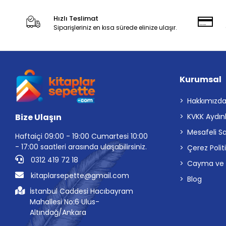
Hızlı Teslimat
Siparişleriniz en kısa sürede elinize ulaşır.
Kurumsal
Hakkımızd
Bize Ulaşın
KVKK Aydın
Mesafeli S
Haftaiçi 09:00 - 19:00 Cumartesi 10:00
- 17:00 saatleri arasında ulaşabilirsiniz.
Çerez Polit
0312 419 72 18
Cayma ve İp
kitaplarsepette@gmail.com
Blog
İstanbul Caddesi Hacıbayram
Mahallesi No:6 Ulus-
Altındağ/Ankara