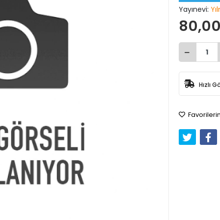
Yayınevi:
Yı
80,00
Hızlı G
Favorileri