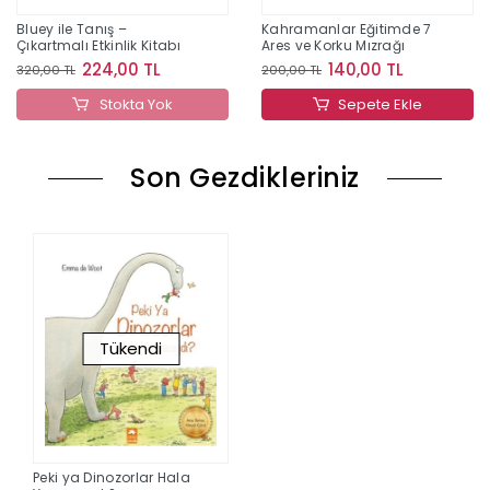
Bluey ile Tanış –
Kahramanlar Eğitimde 7
Çıkartmalı Etkinlik Kitabı
Ares ve Korku Mızrağı
224,00 TL
140,00 TL
320,00 TL
200,00 TL
Stokta Yok
Sepete Ekle
Son Gezdikleriniz
Tükendi
Peki ya Dinozorlar Hala