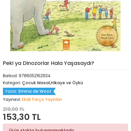
Peki ya Dinozorlar Hala Yaşasaydı?
Barkod:
9786052162934
Kategori:
Çocuk Masal,Hikaye ve Öykü
Yazar:
Emma de Woot
Yayınevi:
Eksik Parça Yayınları
219,00 TL
153,30 TL
Ürün stokta bulunmamaktadır.