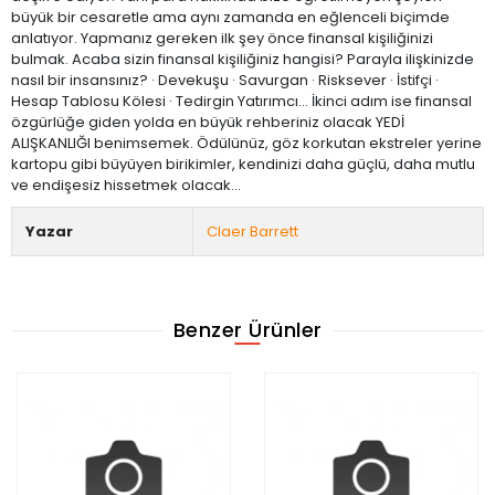
büyük bir cesaretle ama aynı zamanda en eğlenceli biçimde
anlatıyor. Yapmanız gereken ilk şey önce finansal kişiliğinizi
bulmak. Acaba sizin finansal kişiliğiniz hangisi? Parayla ilişkinizde
nasıl bir insansınız? · Devekuşu · Savurgan · Risksever · İstifçi ·
Hesap Tablosu Kölesi · Tedirgin Yatırımcı… İkinci adım ise finansal
özgürlüğe giden yolda en büyük rehberiniz olacak YEDİ
ALIŞKANLIĞI benimsemek. Ödülünüz, göz korkutan ekstreler yerine
kartopu gibi büyüyen birikimler, kendinizi daha güçlü, daha mutlu
ve endişesiz hissetmek olacak…
Yazar
Claer Barrett
Benzer Ürünler