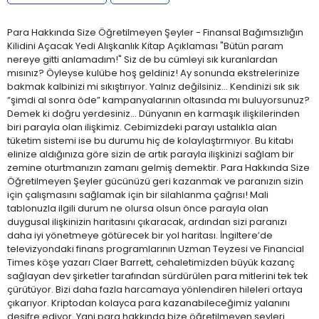
Para Hakkında Size Öğretilmeyen Şeyler - Finansal Bağımsızlığın
Kilidini Açacak Yedi Alışkanlık Kitap Açıklaması "Bütün param
nereye gitti anlamadım!" Siz de bu cümleyi sık kuranlardan
mısınız? Öyleyse kulübe hoş geldiniz! Ay sonunda ekstrelerinize
bakmak kalbinizi mi sıkıştırıyor. Yalnız değilsiniz… Kendinizi sık sık
“şimdi al sonra öde” kampanyalarının oltasında mı buluyorsunuz?
Demek ki doğru yerdesiniz… Dünyanın en karmaşık ilişkilerinden
biri parayla olan ilişkimiz. Cebimizdeki parayı ustalıkla alan
tüketim sistemi ise bu durumu hiç de kolaylaştırmıyor. Bu kitabı
elinize aldığınıza göre sizin de artık parayla ilişkinizi sağlam bir
zemine oturtmanızın zamanı gelmiş demektir. Para Hakkında Size
Öğretilmeyen Şeyler gücünüzü geri kazanmak ve paranızın sizin
için çalışmasını sağlamak için bir silahlanma çağrısı! Mali
tablonuzla ilgili durum ne olursa olsun önce parayla olan
duygusal ilişkinizin haritasını çıkaracak, ardından sizi paranızı
daha iyi yönetmeye götürecek bir yol haritası. İngiltere’de
televizyondaki finans programlarının Uzman Teyzesi ve Financial
Times köşe yazarı Claer Barrett, cehaletimizden büyük kazanç
sağlayan dev şirketler tarafından sürdürülen para mitlerini tek tek
çürütüyor. Bizi daha fazla harcamaya yönlendiren hileleri ortaya
çıkarıyor. Kriptodan kolayca para kazanabileceğimiz yalanını
deşifre ediyor. Yani para hakkında bize öğretilmeyen şeyleri