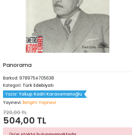
Panorama
Barkod:
9789754705638
Kategori:
Türk Edebiyatı
Yazar:
Yakup Kadri Karaosmanoğlu
Yayınevi:
İletişim Yayınevi
720,00 TL
504,00 TL
Ürün stokta bulunmamaktadır.