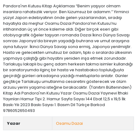
Pandora'nın Kutusu Kitap Açıklaması “Benim yaşıyor olmam
insanlara rahatsızlık veriyor. Ben lüzumsuz bir adamım.” Yirminci
yüzyıl Japon edebiyatının önde gelen yazarlarından, sıradışı
hayatıyla da meşhur Osamu Dazai Pandora’nın Kutusu’nu
intiharından üç yıl önce kaleme aldı. Diğer birçok eseri gibi
otobiyografik öğeler taşıyan romanda Dazai İkinci Dünya Savaşı
sonrası Japonya’da bireyin yaşadığı buhrana ve umut arayışına
ayna tutuyor. İkinci Dünya Savaşı sona ermiş, Japonya yenilmiştir.
Hasta ve gelecekten umutsuz bir adam, tıpkı o sıralarda ülkesinin
yapmaya çalıştığı gibi hayatını yeniden inşa etmek zorundadır.
Tarlakuşu lakaplı bu genç adam herkesin takma isimler kullandığı
bir sanatoryumda ilginç bir hasta ve hastabakıcı topluluğuyla
geçirdiği günleri arkadaşına yazdığı mektuplarla anlatır. Günler
geçtikçe Tarlakuşu umutlanma cesaretini gösterecek ve ölüm
arzusu yerini yaşama isteğine bırakacaktır. (Tanıtım Bülteninden)
Kitap Adı Pandora'nın Kutusu Yazar Osamu Dazai Yayınevi İthaki
Yayınları Hamur Tipi 2. Hamur Sayfa Sayısı 144 Ebat 12,5 x 19,5 İlk
Baskı Yılı 2023 Baskı Sayısı 1. Basım Dil Türkçe Barkod
9786052650493
Yazar
Osamu Dazai