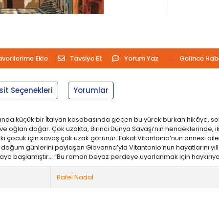
avorilerime Ekle
Tavsiye Et
Yorum Yaz
Gelince Hab
sit Seçenekleri
Yorumlar
rasında küçük bir İtalyan kasabasında geçen bu yürek burkan hikâye, s
 ve oğlan doğar. Çok uzakta, Birinci Dünya Savaşı’nın hendeklerinde, i
yüyen iki çocuk için savaş çok uzak görünür. Fakat Vitantonio’nun annes
 doğum günlerini paylaşan Giovanna’yla Vitantonio’nun hayatlarını yıl
nmaya başlamıştır… “Bu roman beyaz perdeye uyarlanmak için haykırıyo
Rafel Nadal