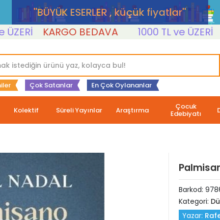
''BÜYÜK ESERLER , küçük fiyatlar''
ERİ
KARGO BEDAVA
1000 TL ve ÜZERİ
KAR
iler
Çok Satanlar
En Çok Oylananlar
Çocuk
Kolektif
Süreli Yayınlar
Araştırma
Edebiyatı
Palmisano
Barkod:
978
Kategori:
Dü
Yazar:
Rafe