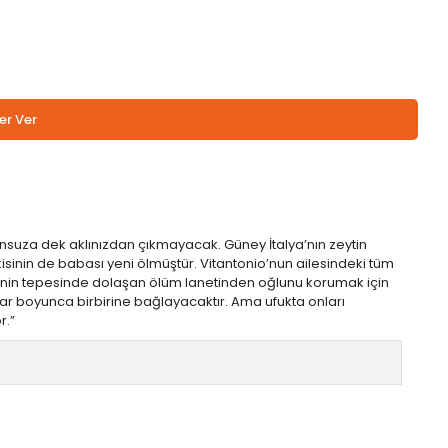
er Ver
onsuza dek aklınızdan çıkmayacak. Güney İtalya’nın zeytin
kisinin de babası yeni ölmüştür. Vitantonio’nun ailesindeki tüm
i ailenin tepesinde dolaşan ölüm lanetinden oğlunu korumak için
lar boyunca birbirine bağlayacaktır. Ama ufukta onları
r.”