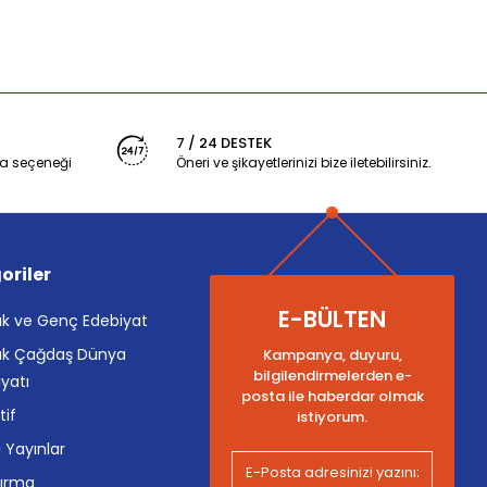
7 / 24 DESTEK
a seçeneği
Öneri ve şikayetlerinizi bize iletebilirsiniz.
oriler
E-BÜLTEN
k ve Genç Edebiyat
k Çağdaş Dünya
Kampanya, duyuru,
bilgilendirmelerden e-
yatı
posta ile haberdar olmak
tif
istiyorum.
i Yayınlar
tırma