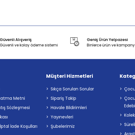
Güvenli Alışveriş
Geniş Ürün Yelpazesi
Güvenli ve kolay ödeme sistemi
Binlerce ürün ve kampany
Müşteri Hizmetleri
Kateg
a
Sıkça Sorulan Sorular
Çocu
latma Metni
Sipariş Takip
Çocu
Edebi
atış Sözleşmesi
Havale Bildirimleri
Kolek
ikası
Yayınevleri
Sürel
tal İade Koşulları
Şubelerimiz
Araş