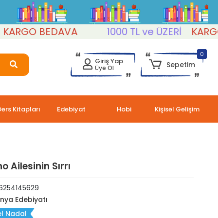
GO BEDAVA
1000 TL ve ÜZERİ
KARGO B
0
Giriş Yap
Sepetim
Üye Ol
Ders Kitapları
Edebiyat
Hobi
Kişisel Gelişim
 Ailesinin Sırrı
6254145629
nya Edebiyatı
l Nadal