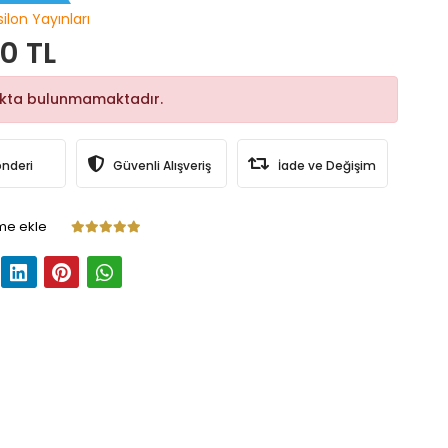
ilon Yayınları
0 TL
okta bulunmamaktadır.
önderi
Güvenli Alışveriş
İade ve Değişim
me ekle