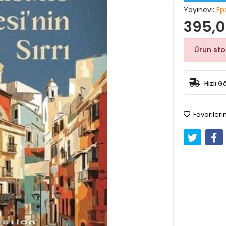
Yayınevi:
Eps
395,0
Ürün st
Hızlı G
Favorileri