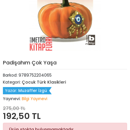
Padişahım Çok Yaşa
Barkod:
9789752204065
Kategori:
Çocuk Türk Klasikleri
Yazar:
Muzaffer İzgü
Yayınevi:
Bilgi Yayınevi
275,00 TL
192,50 TL
Ürün stokta bulunmamaktadır.