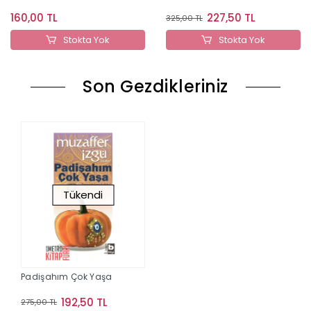
160,00 TL
227,50 TL
325,00 TL
Stokta Yok
Stokta Yok
Son Gezdikleriniz
Tükendi
Padişahım Çok Yaşa
192,50 TL
275,00 TL