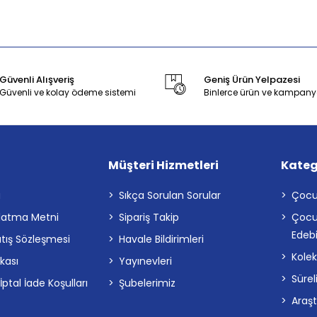
Güvenli Alışveriş
Geniş Ürün Yelpazesi
Güvenli ve kolay ödeme sistemi
Binlerce ürün ve kampany
Müşteri Hizmetleri
Kateg
a
Sıkça Sorulan Sorular
Çocu
latma Metni
Sipariş Takip
Çocu
Edebi
atış Sözleşmesi
Havale Bildirimleri
Kolek
ikası
Yayınevleri
Sürel
tal İade Koşulları
Şubelerimiz
Araş