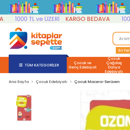
1000 TL ve ÜZERİ
KARGO BEDAVA
1000 TL
En Yen
Çocuk
Çocuk ve
Çağdaş
TÜM KATEGORİLER
Genç Edebiyat
Dünya
Edebiyatı
Ana Sayfa
Çocuk Edebiyatı
Çocuk Macera-Serüven