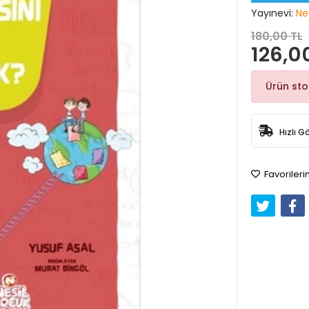
Yayınevi:
Ne
180,00 TL
126,0
Ürün st
Hızlı G
Favorileri