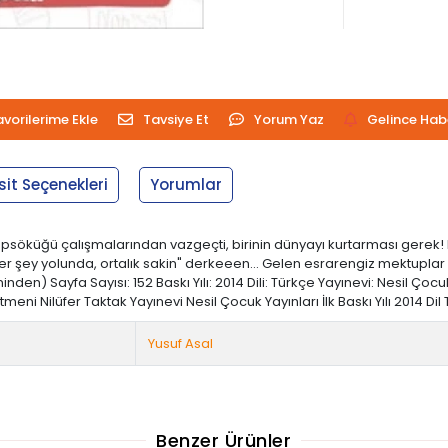
avorilerime Ekle
Tavsiye Et
Yorum Yaz
Gelince Hab
sit Seçenekleri
Yorumlar
söküğü çalışmalarından vazgeçti, birinin dünyayı kurtarması gerek! P
er şey yolunda, ortalık sakin" derkeeen... Gelen esrarengiz mektupla
nden) Sayfa Sayısı: 152 Baskı Yılı: 2014 Dili: Türkçe Yayınevi: Nesil Ç
i Nilüfer Taktak Yayınevi Nesil Çocuk Yayınları İlk Baskı Yılı 2014 Di
Yusuf Asal
Benzer Ürünler