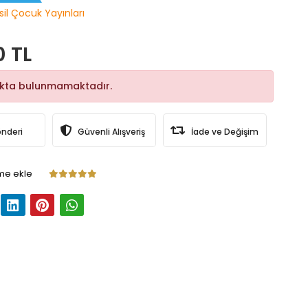
sil Çocuk Yayınları
0 TL
okta bulunmamaktadır.
önderi
Güvenli Alışveriş
İade ve Değişim
me ekle