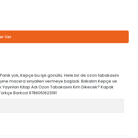
er Ver
anik yok, Kepçe bu işe gönüllü. Hele bir de ozon tabakasını
r yine macera sinyalleri vermeye başladı. Bakalım Kepçe ve
ocuk Yayınları Kitap Adı Ozon Tabakasını Kim Dikecek? Kapak
l Türkçe Barkod 9786051623191