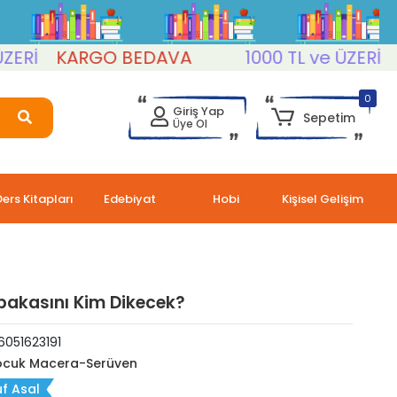
KARGO BEDAVA
1000 TL ve ÜZERİ
KAR
0
Giriş Yap
Sepetim
Üye Ol
Ders Kitapları
Edebiyat
Hobi
Kişisel Gelişim
akasını Kim Dikecek?
6051623191
cuk Macera-Serüven
f Asal