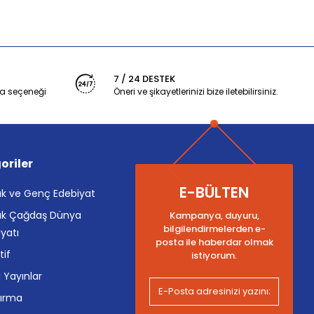
7 / 24 DESTEK
a seçeneği
Öneri ve şikayetlerinizi bize iletebilirsiniz.
oriler
E-BÜLTEN
k ve Genç Edebiyat
k Çağdaş Dünya
Kampanya, duyuru,
bilgilendirmelerden e-
yatı
posta ile haberdar olmak
tif
istiyorum.
i Yayınlar
tırma