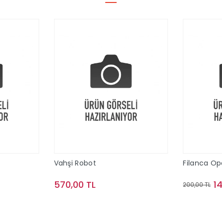
Vahşi Robot
Filanca O
570,00 TL
1
200,00 TL
le
Sepete Ekle