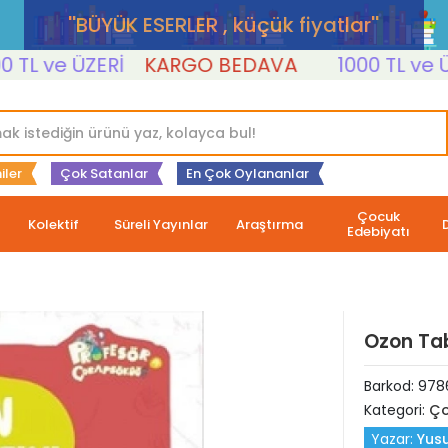
''BÜYÜK ESERLER , küçük fiyatlar''
 ve ÜZERİ
KARGO BEDAVA
1000 TL ve ÜZERİ
iler
Çok Satanlar
En Çok Oylananlar
Çocuk
Kolektif
Süreli Yayınlar
Araştırma
Edebiyatı
Ozon Tab
Barkod:
978
Kategori:
Ço
Yazar:
Yusu