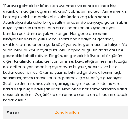
“Buraya gelmek bir kâbustan uyanmak ve sonra aslında hiç
uyanık olmadığını öğrenmek gibi.” Subhi, bir mülteci. Annesi ve kız
kardeşi uzak bir memleketin zulmünden kaçtıktan sonra
Avustralya’daki kalıcı bir gözaltı merkezinde dünyaya gelen Subhi,
hayatı yalnızca tel örgülerin arkasından tanıdı. Oysa dünyası
bundan çok daha büyük ve zengin. Her gece annesinin
hikâyelerindeki büyülü Gece Denizi ona hediyeler getiriyor,
uzaktaki balinalar ona şarkı söylüyor ve kuşlar masal anlatıyor. Ve
Subhi büyüdükçe, hayal gücü onu, hapsolduğu sınırların ötesine
geçmekle tehdit ediyor. Bir gün, en gerçek hikâyesi tel örgünün
diğer tarafından çıkıp geliyor. Jimmie, kaybettiği annesinin tuttuğu
not defterini yanından hiç ayırmayan huysuz, sabırsız ve bir o
kadar cesur bir kız. Okuma yazma bilmediğinden, ailesinin aşk
şarkılarını, sevda masallarını öğrenmek için Subhi'ye güveniyor.
Subhi ve Jimmie, hikâyeleri gün ışığına çıktıkça belki de huzura,
hatta özgürlüğe kavuşabilirler. Ama önce her zamankinden daha
cesur olmalılar… Özgürlükle aralarında olan o on altı adımı atacak
kadar cesur...
Yazar
Zana Fraillon