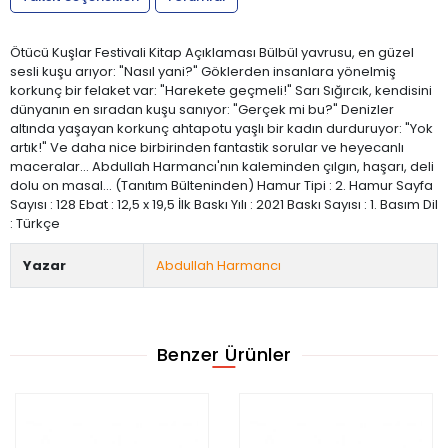
Ötücü Kuşlar Festivali Kitap Açıklaması Bülbül yavrusu, en güzel
sesli kuşu arıyor: "Nasıl yani?" Göklerden insanlara yönelmiş
korkunç bir felaket var: "Harekete geçmeli!" Sarı Sığırcık, kendisini
dünyanın en sıradan kuşu sanıyor: "Gerçek mi bu?" Denizler
altında yaşayan korkunç ahtapotu yaşlı bir kadın durduruyor: "Yok
artık!" Ve daha nice birbirinden fantastik sorular ve heyecanlı
maceralar... Abdullah Harmancı'nın kaleminden çılgın, haşarı, deli
dolu on masal... (Tanıtım Bülteninden) Hamur Tipi : 2. Hamur Sayfa
Sayısı : 128 Ebat : 12,5 x 19,5 İlk Baskı Yılı : 2021 Baskı Sayısı : 1. Basım Dil
: Türkçe
Yazar
Abdullah Harmancı
Benzer Ürünler