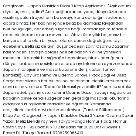
Otogizoshi - Japon Klasikleri Dizisi 3 Kitap Açıklaması "Âşık oldum
diye suç mu işledim? Antik çağlardan bu yana, dünya üzerinde
yazılmış bütün trajedilerin bu soruyu konu edindiğini söylemek
abartı olmaz. Her kadının içinde biraz bu acımasız tavşandan
bulunduğu gibi, her erkeğin içinde boğulmamak için mücadele
eden bir Japon rakunu mevcuttur. Otuz küsur yıllık başarısız bir
kariyere sahip olan bir yazar olarak bunun doğruluğunu teyit
edebilirim. Belki siz de aynı düşüncedesinizdir.” Osamu Dazai’nin
kaleminden, savaşın gölgesinde bir babanın diline yansıyan
masallar… Karanlık bir sığınağa hapsolmuş bir kız çocuğunun
dünyası babasının sesiyle bu eserde aydınlanırken aynı zamanda
Japon mitolojisine ve masal kültürüne de ışık tutar. Tümör
Bahtsızlığı, Bay Urashima ve Ejderha Sarayı, Tiktak Dağı ve Dilsiz
Serçe masallarının her biri orijinal anlatımları eleştirilerek mercek
altına alınır ve okura "Daha farklı nasıl yazılabilirdi?” sorusu sorulur.
Japon edebiyatının usta kalemi Osamu Dazai, savaş mağduru bir
babanın diliyle kendi süzgecinden geçirdiği masalları okurlarına
aktarırken kurgulanan masallar ve öğretileri karşısında
eleştirilerini belirtmeyi de ihmal etmiyor. (Tanıtım Bülteninden)
Kitap Adı: Otogizoshi - Japon Klasikleri Dizisi 3 Yazar: Osamu Dazai
Yazar: Meliz Elendil Yayınevi: Tokyo Manga Hamur Tipi: 2. Hamur
Sayfa Sayısı: 192 Ebat: 13 x 18,2 İlk Baskı Yılı: 2023 Baskı Sayısı: 1.
Basım Dil: Türkçe Barkod: 9786259966410