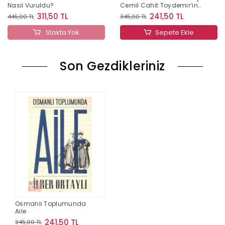
Nasıl Vuruldu?
Cemil Cahit Toydemir’in
Anıları
311,50 TL
241,50 TL
445,00 TL
345,00 TL
Stokta Yok
Sepete Ekle
Son Gezdikleriniz
Osmanlı Toplumunda
Aile
241,50 TL
345,00 TL