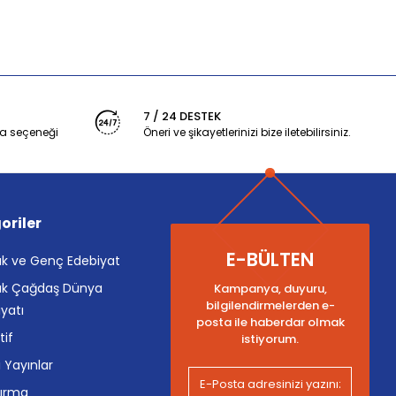
7 / 24 DESTEK
a seçeneği
Öneri ve şikayetlerinizi bize iletebilirsiniz.
oriler
E-BÜLTEN
k ve Genç Edebiyat
k Çağdaş Dünya
Kampanya, duyuru,
bilgilendirmelerden e-
yatı
posta ile haberdar olmak
tif
istiyorum.
i Yayınlar
tırma