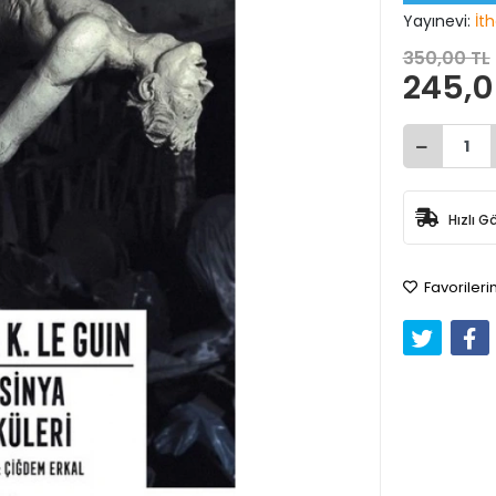
Yayınevi:
İth
350,00 TL
245,0
Hızlı G
Favorileri