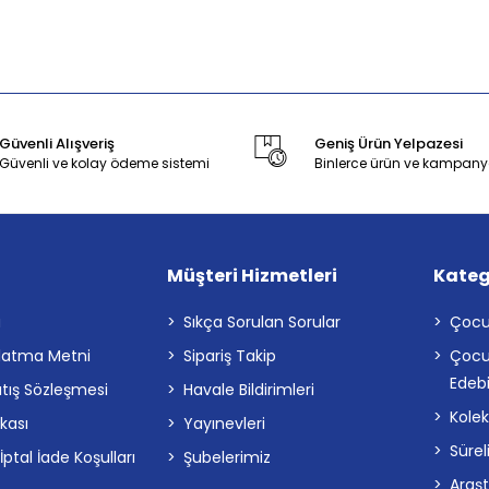
Güvenli Alışveriş
Geniş Ürün Yelpazesi
Güvenli ve kolay ödeme sistemi
Binlerce ürün ve kampany
Müşteri Hizmetleri
Kateg
a
Sıkça Sorulan Sorular
Çocu
latma Metni
Sipariş Takip
Çocu
Edebi
atış Sözleşmesi
Havale Bildirimleri
Kolek
ikası
Yayınevleri
Sürel
tal İade Koşulları
Şubelerimiz
Araş