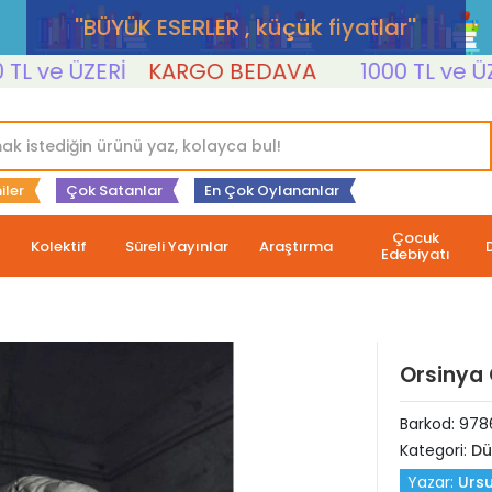
''BÜYÜK ESERLER , küçük fiyatlar''
ve ÜZERİ
KARGO BEDAVA
1000 TL ve ÜZERİ
iler
Çok Satanlar
En Çok Oylananlar
Çocuk
Kolektif
Süreli Yayınlar
Araştırma
Edebiyatı
Orsinya 
Barkod:
978
Kategori:
Dü
Yazar:
Ursu