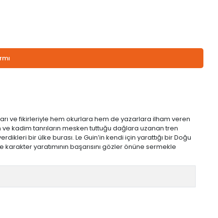
armı
arı ve fikirleriyle hem okurlara hem de yazarlara ilham veren
erin ve kadim tanrıların mesken tuttuğu dağlara uzanan tren
dikleri bir ülke burası. Le Guin’in kendi için yarattığı bir Doğu
n ve karakter yaratımının başarısını gözler önüne sermekle