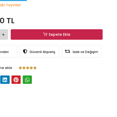
aki Yayınları
0 TL
Sepete Ekle
önderi
Güvenli Alışveriş
İade ve Değişim
me ekle