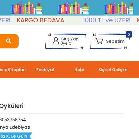
KARGO BEDAVA
1000 TL ve ÜZERİ
KAR
0
Giriş Yap
Sepetim
Üye Ol
Ders Kitapları
Edebiyat
Hobi
Kişisel Gelişim
Öyküleri
6053758754
nya Edebiyatı
la K. Le Guin