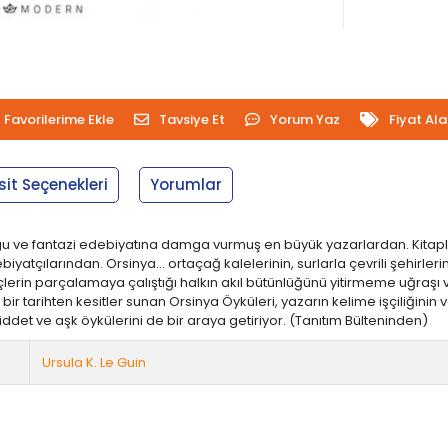
Favorilerime Ekle
Tavsiye Et
Yorum Yaz
Fiyat Al
sit Seçenekleri
Yorumlar
kurgu ve fantazi edebiyatına damga vurmuş en büyük yazarlardan. Kitapl
ebiyatçılarından. Orsinya… ortaçağ kalelerinin, surlarla çevrili şehirl
üçlerin parçalamaya çalıştığı halkın akıl bütünlüğünü yitirmeme uğraşı ver
 bir tarihten kesitler sunan Orsinya Öyküleri, yazarın kelime işçiliğini
ddet ve aşk öykülerini de bir araya getiriyor. (Tanıtım Bülteninden)
Ursula K. Le Guin