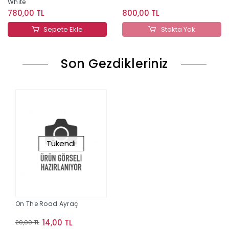
White
780,00 TL
800,00 TL
Sepete Ekle
Stokta Yok
Son Gezdikleriniz
Tükendi
On The Road Ayraç
14,00 TL
20,00 TL