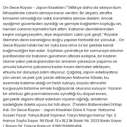
On Gece Rüyası - Japon Klasikleri ı''Gittikçe daha da sıkılıyordum.
Nihayetinde canımı almaya karar verdim. Bir akşam, etrafta
kimsenin olmadığı bir vakit, kararlılıkla denize daldım. Ancak
ayağımın güverteden ayrıldığı ve gemiyle bağlantım koptuğu an,
hemen canımın kıymetini fark ettim. Kalbimin derinliklerinden
keşke vazgeçseydim, diye düşündüm. Lakin çok geçti.” Rüyalar
âleminin derin karanlığına doğru yapılan fantastik bir yolculuk… On
Gece Rüyası’ndaki her bir öykü kısa ama öz bir şekilde kendi
bağımsızlığını ilan eder. Sayfaları çevirdikçe bir samurayın kılıcının
parıltısından bir babanın günahının altında ezilişine, bir kadının
ölüme yakın yakarışlarından bir annenin çaresizce yaşama ve
umuda tutunma çabasına kadar insanı derinden etkileyen,
efsunlu bir dünyaya adım atıyoruz. Çağdaş Japon edebiyatına
yön veren ve pek çok yazarı etkileyen Natsume Sōseki, bu
eserinde kaleme aldığı on farklı öyküyü, büyülü atmosfer
kurgusuyla birbirine sımsıkı bağlayarak okuruna sunuyor. Yazarın
bir sihirbaz gibi parmaklarında oynattığı bu düşsel evren,
gerçeklik algısını altüst ederken rüyanın ağırlığı, anlatımın
sadeliğiyle âdeta uçucu bir hâl alıyor. (Tanıtım Bülteninden) Kitap
Adı: On Gece Rüyası - Japon Klasikleri Dizisi 6 Yazar: Natsume
Soseki Yazar: Yahya Bulat Yayınevi: Tokyo Manga Hamur Tipi: 2.
Hamur Sayfa Sayısı: 96 Ebat: 13 x 18,2 İlk Baskı Yılı: 2023 Baskı Sayısı:
1. Basım Dil: Türkçe Barkod: 9786259966458