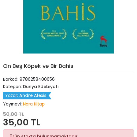
On Beş Köpek ve Bir Bahis
Barkod:
9786258400656
Kategori:
Dünya Edebiyatı
Yazar:
Andre Alexis
Yayınevi:
Nora Kitap
50,00 TL
35,00 TL
Ürün stokta bulunmamaktadır.