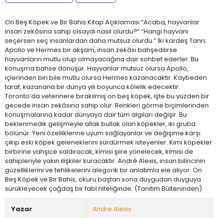
On Beş Köpek ve Bir Bahis Kitap Açıklaması “Acaba, hayvanlar
insan zekâsına sahip olsaydı nasıl olurdu?” “Hangi hayvanı
seçersen seç insanlardan daha mutsuz olurdu.” İki kardeş Tanrı;
Apollo ve Hermes bir akşam, insan zekâsı bahşedilirse
hayvanların mutlu olup olmayacağına dair sohbet ederler. Bu
konuşma bahse dönüşür. Hayvanlar mutsuz olursa Apollo,
içlerinden biri bile mutlu olursa Hermes kazanacaktır. Kaybeden
taraf, kazanana bir dünya yılı boyunca kölelik edecektir.
Toronto’da veterinere bırakılmış on beş köpek, işte bu yüzden bir
gecede insan zekâsına sahip olur. Renkleri görme biçimlerinden
konuşmalarına kadar dünyaya dair tüm algıları değişir. Bu
beklenmedik gelişmeyle allak bullak olan köpekler, iki gruba
bölünür: Yeni özelliklerine uyum sağlayanlar ve değişime karşı
çıkıp eski köpek geleneklerini sürdürmek isteyenler. Kimi köpekler
birbirine vahşice saldıracak, kimisi şiire yönelecek, kimisi de
sahipleriyle yakın ilişkiler kuracaktır. André Alexis, insan bilincinin
güzelliklerini ve tehlikelerini alegorik bir anlatımla ele alıyor. On
Beş Köpek ve Bir Bahis, okuru baştan sona duygudan duyguya
sürükleyecek çağdaş bir fabl niteliğinde. (Tanıtım Bülteninden)
Yazar
Andre Alexis