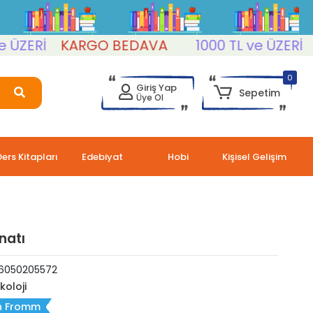
ERİ
KARGO BEDAVA
1000 TL ve ÜZERİ
KAR
0
Giriş Yap
Sepetim
Üye Ol
Ders Kitapları
Edebiyat
Hobi
Kişisel Gelişim
natı
6050205572
koloji
ch Fromm