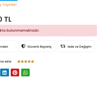
y Yayınları
0 TL
okta bulunmamaktadır.
önderi
Güvenli Alışveriş
İade ve Değişim
me ekle