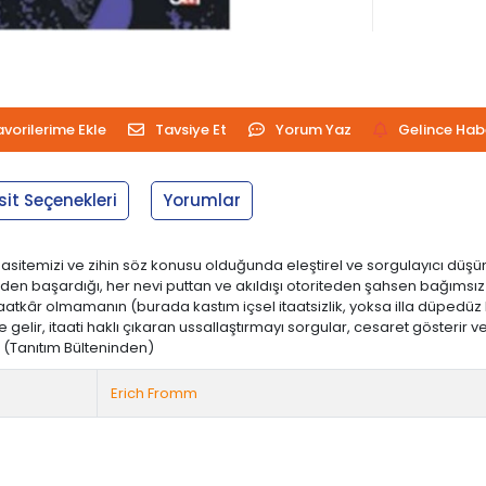
avorilerime Ekle
Tavsiye Et
Yorum Yaz
Gelince Hab
sit Seçenekleri
Yorumlar
sitemizi ve zihin söz konusu olduğunda eleştirel ve sorgulayıcı düşü
eden başardığı, her nevi puttan ve akıldışı otoriteden şahsen bağımsız
itaatkâr olmamanın (burada kastım içsel itaatsizlik, yoksa illa düpedüz 
le gelir, itaati haklı çıkaran ussallaştırmayı sorgular, cesaret gösterir
 (Tanıtım Bülteninden)
Erich Fromm