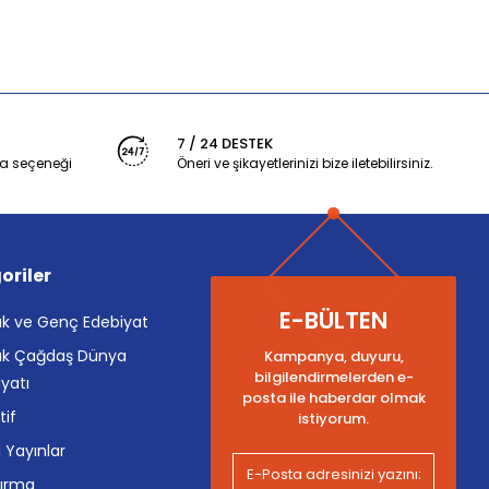
7 / 24 DESTEK
a seçeneği
Öneri ve şikayetlerinizi bize iletebilirsiniz.
oriler
E-BÜLTEN
k ve Genç Edebiyat
k Çağdaş Dünya
Kampanya, duyuru,
bilgilendirmelerden e-
yatı
posta ile haberdar olmak
tif
istiyorum.
i Yayınlar
tırma