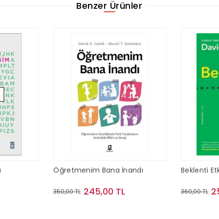
Benzer Ürünler
a
Öğretmenim Bana İnandı
Beklenti Etk
245,00 TL
2
350,00 TL
360,00 TL
ok
Sepete Ekle