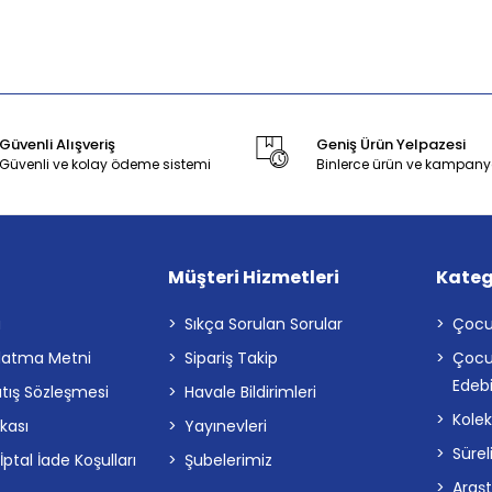
Güvenli Alışveriş
Geniş Ürün Yelpazesi
Güvenli ve kolay ödeme sistemi
Binlerce ürün ve kampany
Müşteri Hizmetleri
Kateg
a
Sıkça Sorulan Sorular
Çocu
latma Metni
Sipariş Takip
Çocu
Edebi
atış Sözleşmesi
Havale Bildirimleri
Kolek
ikası
Yayınevleri
Sürel
tal İade Koşulları
Şubelerimiz
Araş