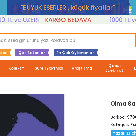
''BÜYÜK ESERLER , küçük fiyatlar''
 ve ÜZERİ
KARGO BEDAVA
1000 TL ve ÜZ
iler
Çok Satanlar
En Çok Oylananlar
Çocuk
Kolektif
Süreli Yayınlar
Araştırma
Edebiyatı
Olma Sa
Barkod:
978
Kategori:
Psi
Yazar:
Eri