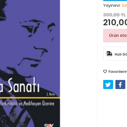
Yayınevi:
Sa
300,00 TL
210,0
Ürün st
Hızlı G
Favorileri