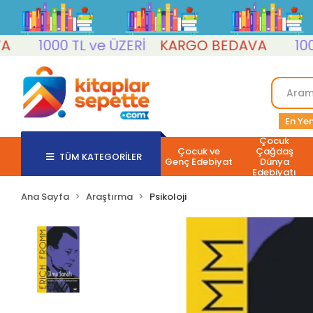
1000 TL ve ÜZERİ
KARGO BEDAVA
1000 TL
En Yen
Çocuk
Çocuk ve
Çağdaş
TÜM KATEGORİLER
Genç Edebiyat
Dünya
Edebiyatı
Ana Sayfa
Araştırma
Psikoloji