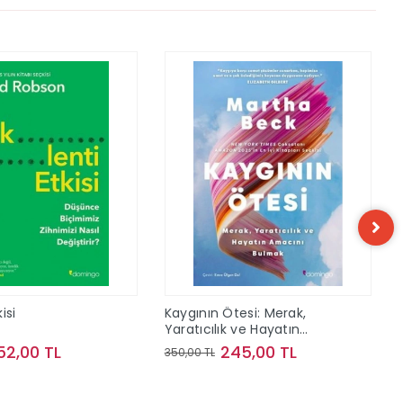
isi
Kaygının Ötesi: Merak,
Yaratıcılık ve Hayatın
Amacını Bulmak
52,00 TL
245,00 TL
350,00 TL
Sepete Ekle
Sepete Ekle