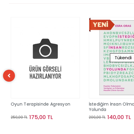
Tükendi
Oyun Terapisinde Agresyon
İstediğim İnsan Olm
Yolunda
175,00 TL
140,00 TL
250,00 TL
200,00 TL
Sepete Ekle
Stokta Y