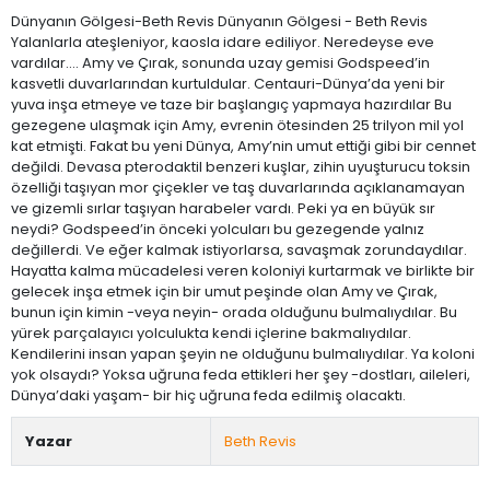
Dünyanın Gölgesi-Beth Revis Dünyanın Gölgesi - Beth Revis
Yalanlarla ateşleniyor, kaosla idare ediliyor. Neredeyse eve
vardılar.... Amy ve Çırak, sonunda uzay gemisi Godspeed’in
kasvetli duvarlarından kurtuldular. Centauri-Dünya’da yeni bir
yuva inşa etmeye ve taze bir başlangıç yapmaya hazırdılar Bu
gezegene ulaşmak için Amy, evrenin ötesinden 25 trilyon mil yol
kat etmişti. Fakat bu yeni Dünya, Amy’nin umut ettiği gibi bir cennet
değildi. Devasa pterodaktil benzeri kuşlar, zihin uyuşturucu toksin
özelliği taşıyan mor çiçekler ve taş duvarlarında açıklanamayan
ve gizemli sırlar taşıyan harabeler vardı. Peki ya en büyük sır
neydi? Godspeed’in önceki yolcuları bu gezegende yalnız
değillerdi. Ve eğer kalmak istiyorlarsa, savaşmak zorundaydılar.
Hayatta kalma mücadelesi veren koloniyi kurtarmak ve birlikte bir
gelecek inşa etmek için bir umut peşinde olan Amy ve Çırak,
bunun için kimin -veya neyin- orada olduğunu bulmalıydılar. Bu
yürek parçalayıcı yolculukta kendi içlerine bakmalıydılar.
Kendilerini insan yapan şeyin ne olduğunu bulmalıydılar. Ya koloni
yok olsaydı? Yoksa uğruna feda ettikleri her şey -dostları, aileleri,
Dünya’daki yaşam- bir hiç uğruna feda edilmiş olacaktı.
Yazar
Beth Revis