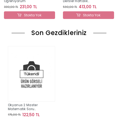
Öğreniyorum
Dersler Haftalık
Değerlendirme
231,00 TL
413,00 TL
330,00 TL
590,00 TL
Stokta Yok
Stokta Yok
Son Gezdikleriniz
Tükendi
Okyanus 2 Master
Matematik Soru
Bankasi
122,50 TL
175,00 TL