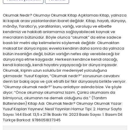
Okumak Nedir? Okumayı Okumak Kitap Açıklaması Kitap, yalnızca
iki kapak arası yazılanlardan ibaret değildir. Kitap; hayatı, dünyayı,
mânâyı, Yaratıcı’yı, yaratılanları, varlığı, varoluşu ve elbette
kendimizi ve hakikati anlamamızı sağlayabilecek kaynak ve
mecraların bütünüdür. Böyle olunca “okumak” da eline sadece
basılı bir metni alıp kelimelerini söylemek değildir. Okumaktan
maksat bir dünya inşası; evvela kendinin daha sonra da yalnızca
bütün insanlığın değil, bütün varlığın nefes alıp verebileceği bir
dünya inşa etme kaygısıdır. Herkesin kendince kendi olacağı,
kendi kalacağı, kendi hayatını yaşayacağı bir dünya inşasıdır.
Okumak, kişinin uzun soluklu bir medeniyet yolculuğuna
çıkmasıdır. Yusuf Kaplan, “Okumak nedir?” sorusunun cevabını
derin bir bakış açısı ve çok etraflı bir fikir dünyasıyla birlikte veriyor.
“Okumayı okumak nedir?” bunu anlatıyor aslında bize. Ve şöyle
diyor; “Önce okumayı okumamız lazım. Çünkü okumasını da
bilmiyoruz, okumanın ne demek olduğunu da.” (Tanıtım
Bülteninden) Kitap Adı: Okumak Nedir? Okumayı Okumak Yazar:
Yusuf Kaplan Yayınevi: Nesil Yayınları Hamur Tipi: 2. Hamur Sayfa
Sayısı: 144 Ebat: 13,5 x 21 İlk Baskı Yılı: 2023 Baskı Sayısı: 1. Basım Dil:
Türkçe Barkod: 9786051837345