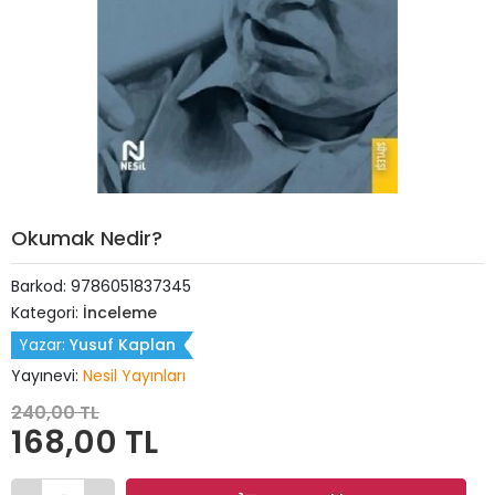
Okumak Nedir?
Barkod:
9786051837345
Kategori:
İnceleme
Yazar:
Yusuf Kaplan
Yayınevi:
Nesil Yayınları
240,00 TL
168,00 TL