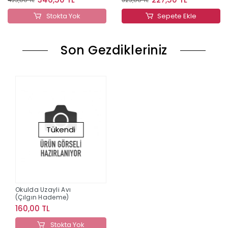
Stokta Yok
Sepete Ekle
Son Gezdikleriniz
Tükendi
Okulda Uzayli Avı
(Çılgın Hademe)
160,00 TL
Stokta Yok