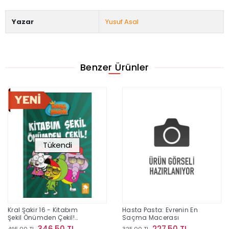
Yazar
Yusuf Asal
Benzer Ürünler
Tükendi
Kral Şakir 16 - Kitabım
Hasta Pasta: Evrenin En
Şekil Önümden Çekil!
Saçma Macerası
(Ciltli)
346,50 TL
227,50 TL
495,00 TL
325,00 TL