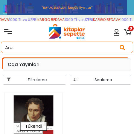
''BÜYÜK ESERLER , küçük fiyatlar''
DAVA
1000 TL ve ÜZERİ
KARGO BEDAVA
1000 TL ve ÜZERİ
KARGO BEDAVA
1000 TL 
0
Oda Yayınları
Filtreleme
Sıralama
Tükendi