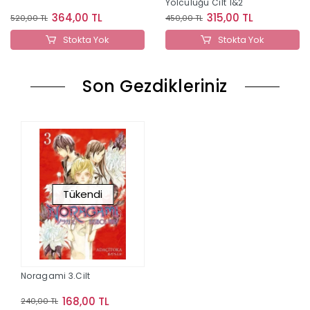
Yolculuğu Cilt 1&2
364,00 TL
315,00 TL
520,00 TL
450,00 TL
Stokta Yok
Stokta Yok
Son Gezdikleriniz
Tükendi
Noragami 3.Cilt
168,00 TL
240,00 TL