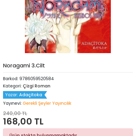
Noragami 3.Cilt
Barkod:
9786059520584
Kategori:
Çizgi Roman
Yazar:
Adaçitoka
Yayınevi:
Gerekli Şeyler Yayıncılık
240,00 TL
168,00 TL
Ürün stokta bulunmamaktadır.