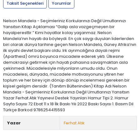
Taksit Seçenekleri
Yorumlar
Nelson Mandela - Seçimleriniz Korkularınızı Değil Umutlarınızı
Yansıtsın Kitap Açıklaması “Galip asla vazgeçmeyen bir
hayalperesttir.” Kimi hayatlar kolay yaşanmaz. Nelson
Mandela’nın hayatı da böyleydi. En çok saygı duyulan liderlerden
biri olarak dünya tarihine geçen Nelson Mandela, Güney Afrika’nın
ilk siyahi devlet başkanı oldu. Irk ayrımcılığına dayalı rejimi
(Apartheid) ömrü boyunca mücadele ederek yıktı. Ülkesine
demokrasiyi getirmek için hayatı pahasına savaşmaktan asla
çekinmedi. Mücadelesiyle milyonların umudu oldu. Onun
mücadelesi, dünyada, mücadele motivasyonunu yitiren her
toplum ve her birey için dönüp dönüp incelenmesi gereken bir
kişisel gelişim dersidir. (Tanıtım Bülteninden) Kitap Adı Nelson
Mandela - Seçimleriniz Korkularınızı Değil Umutlarınızı Yansıtsın
Yazar Ferhat Atık Yayınevi Destek Yayınları Hamur Tipi 2. Hamur
Sayfa Sayısı 72 Ebat 11 x 18 İlk Baskı Yılı 2022 Baskı Sayısı 1. Basım Dil
Türkçe Barkod 9786254415593
Yazar
Ferhat Atık