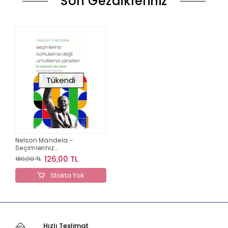
Son Gezdikleriniz
Tükendi
Nelson Mandela -
Seçimleriniz
Korkularınızı Değil
126,00 TL
180,00 TL
Umutlarınızı Yansıtsın
Stokta Yok
Hızlı Teslimat