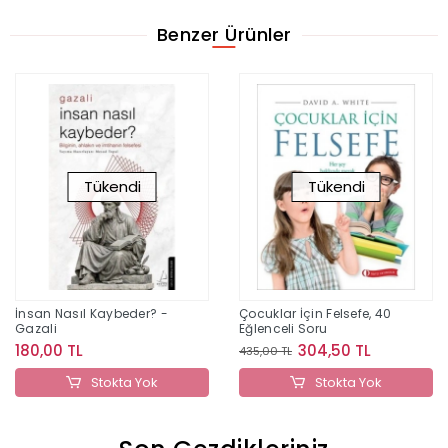
Benzer Ürünler
Tükendi
Tükendi
İnsan Nasıl Kaybeder? -
Çocuklar İçin Felsefe, 40
Gazali
Eğlenceli Soru
180,00 TL
304,50 TL
435,00 TL
Stokta Yok
Stokta Yok