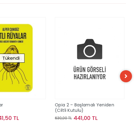
Tükendi
ar
Opia 2 – Başlamalı Yeniden
(Ciltli Kutulu)
41,50 TL
441,00 TL
630,00 TL
Stokta Yok
Sepete Ekle