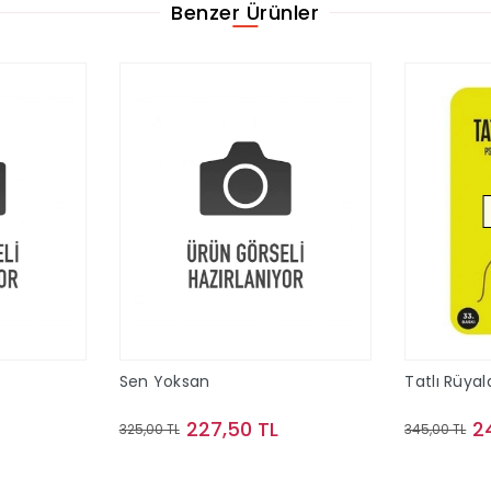
Benzer Ürünler
Sen Yoksan
Tatlı Rüyal
227,50 TL
2
325,00 TL
345,00 TL
le
Sepete Ekle