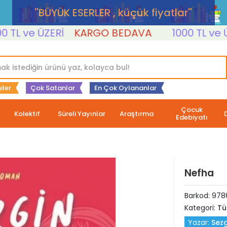
''BÜYÜK ESERLER , küçük fiyatlar''
L ve ÜZERİ
KARGO BEDAVA
1000 TL ve ÜZER
iler
Çok Satanlar
En Çok Oylananlar
Çocuk
Kolektif
Süreli Yayınlar
Araştırma
Edebiyatı
Nefha
Barkod:
978
Kategori:
Tü
Yazar:
Sez