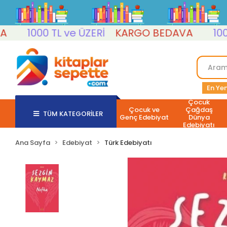
1000 TL ve ÜZERİ
KARGO BEDAVA
1000 T
En Yen
Çocuk
Çocuk ve
Çağdaş
TÜM KATEGORİLER
Genç Edebiyat
Dünya
Edebiyatı
Ana Sayfa
Edebiyat
Türk Edebiyatı