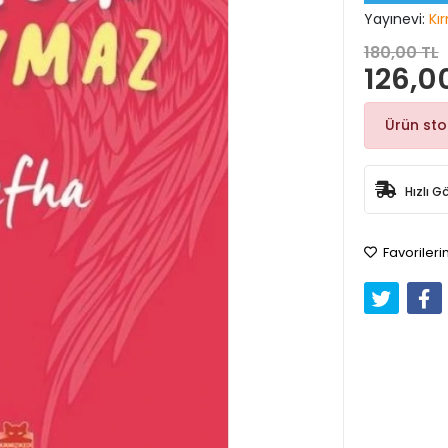
Yayınevi:
Kı
180,00 TL
126,0
Ürün st
Hızlı G
Favorileri