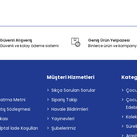
Güvenli Alışveriş
Geniş Ürün Yelpazesi
Güvenli ve kolay ödeme sistemi
Binlerce ürün ve kampany
Müşteri Hizmetleri
Kateg
a
Sıkça Sorulan Sorular
Çocu
latma Metni
Sipariş Takip
Çocu
Edebi
atış Sözleşmesi
Havale Bildirimleri
Kolek
ikası
Yayınevleri
Sürel
tal İade Koşulları
Şubelerimiz
Araş