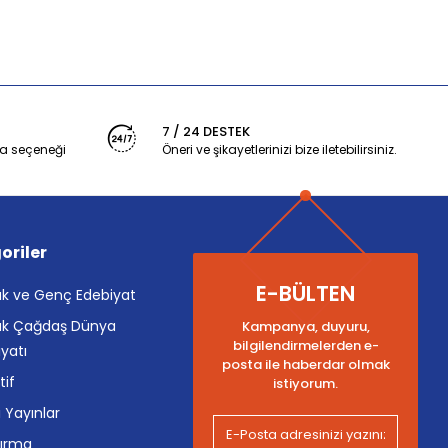
7 / 24 DESTEK
a seçeneği
Öneri ve şikayetlerinizi bize iletebilirsiniz.
oriler
E-BÜLTEN
k ve Genç Edebiyat
k Çağdaş Dünya
Kampanya, duyuru,
bilgilendirmelerden e-
yatı
posta ile haberdar olmak
tif
istiyorum.
i Yayınlar
tırma