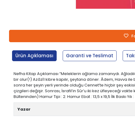
F
Ürün Açıklaması
Garanti ve Teslimat
Tak
Nefha Kitap Açıklaması “Meleklerin ağlama zamanıydı. Ağladıla
bir olur(!) Azâzîl kibre kapılır, şeytana döner. Âdem, Havva i
sonra her şeyin yerli yerinde olduğu Cennet’te hiçbir şey eskisi
çizgileri değişir. Sonrası, İsrafil’in Sûr’u iki kez üfleyeceği v
Bülteninden) Hamur Tipi : 2. Hamur Ebat : 13,5 x 19,5 İlk Baskı Yılı :
Yazar