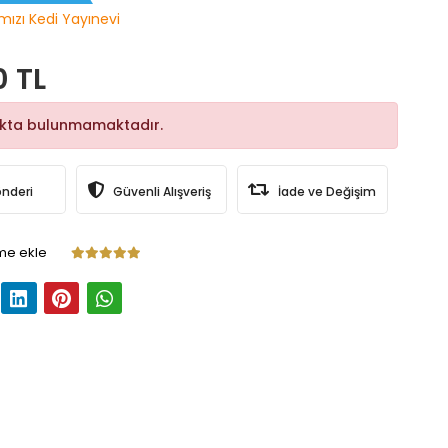
rmızı Kedi Yayınevi
0 TL
okta bulunmamaktadır.
önderi
Güvenli Alışveriş
İade ve Değişim
me ekle