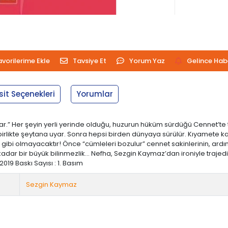
avorilerime Ekle
Tavsiye Et
Yorum Yaz
Gelince Hab
sit Seçenekleri
Yorumlar
r.” Her şeyin yerli yerinde olduğu, huzurun hüküm sürdüğü Cennet’te 
le birlikte şeytana uyar. Sonra hepsi birden dünyaya sürülür. Kıyamet
 gibi olmayacaktır! Önce “cümleleri bozulur” cennet sakinlerinin, ardın
akte kadar bir büyük bilinmezlik… Nefha, Sezgin Kaymaz’dan ironiyle traje
 2019 Baskı Sayısı : 1. Basım
Sezgin Kaymaz