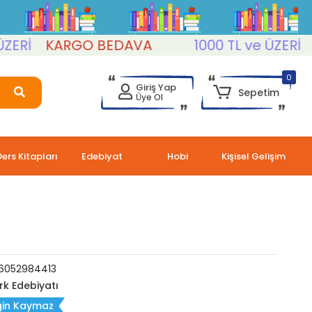
İ
KARGO BEDAVA
1000 TL ve ÜZERİ
KA
0
Giriş Yap
Sepetim
Üye Ol
Ders Kitapları
Edebiyat
Hobi
Kişisel Gelişim
6052984413
rk Edebiyatı
gin Kaymaz