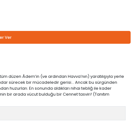
er Ver
tüm düzen Âdem’in (ve ardından Havva’nın) yaratılışıyla yerle
e kadar sürecek bir mücadeledir gerisi… Ancak bu sürgünden
dan huzurları. En sonunda aldıkları nihai tebliğ ile kader
dinin bir arada vücut bulduğu bir Cennet tasviri! (Tanıtım