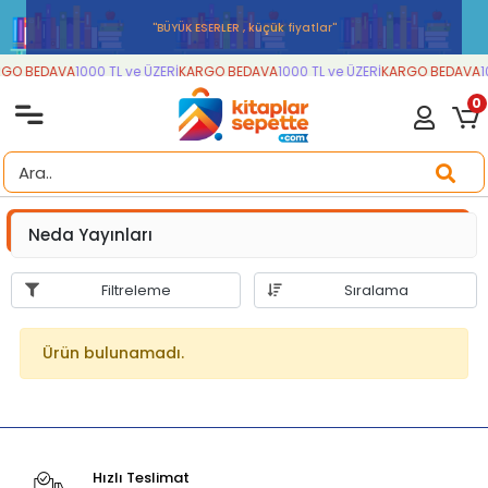
''BÜYÜK ESERLER , küçük fiyatlar''
GO BEDAVA
1000 TL ve ÜZERİ
KARGO BEDAVA
1000 TL ve ÜZERİ
KARGO BEDAVA
1
0
Neda Yayınları
Filtreleme
Sıralama
Ürün bulunamadı.
Hızlı Teslimat