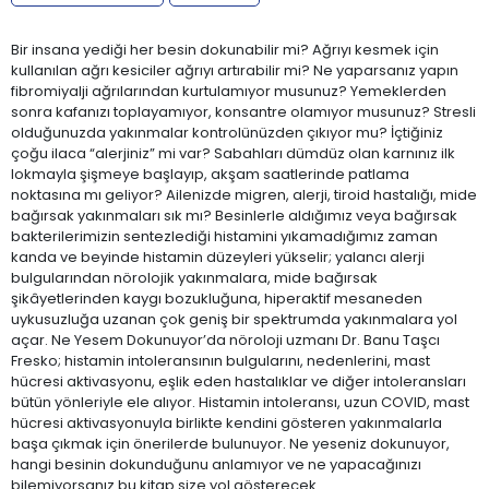
Bir insana yediği her besin dokunabilir mi? Ağrıyı kesmek için
kullanılan ağrı kesiciler ağrıyı artırabilir mi? Ne yaparsanız yapın
fibromiyalji ağrılarından kurtulamıyor musunuz? Yemeklerden
sonra kafanızı toplayamıyor, konsantre olamıyor musunuz? Stresli
olduğunuzda yakınmalar kontrolünüzden çıkıyor mu? İçtiğiniz
çoğu ilaca “alerjiniz” mi var? Sabahları dümdüz olan karnınız ilk
lokmayla şişmeye başlayıp, akşam saatlerinde patlama
noktasına mı geliyor? Ailenizde migren, alerji, tiroid hastalığı, mide
bağırsak yakınmaları sık mı? Besinlerle aldığımız veya bağırsak
bakterilerimizin sentezlediği histamini yıkamadığımız zaman
kanda ve beyinde histamin düzeyleri yükselir; yalancı alerji
bulgularından nörolojik yakınmalara, mide bağırsak
şikâyetlerinden kaygı bozukluğuna, hiperaktif mesaneden
uykusuzluğa uzanan çok geniş bir spektrumda yakınmalara yol
açar. Ne Yesem Dokunuyor’da nöroloji uzmanı Dr. Banu Taşcı
Fresko; histamin intoleransının bulgularını, nedenlerini, mast
hücresi aktivasyonu, eşlik eden hastalıklar ve diğer intoleransları
bütün yönleriyle ele alıyor. Histamin intoleransı, uzun COVID, mast
hücresi aktivasyonuyla birlikte kendini gösteren yakınmalarla
başa çıkmak için önerilerde bulunuyor. Ne yeseniz dokunuyor,
hangi besinin dokunduğunu anlamıyor ve ne yapacağınızı
bilemiyorsanız bu kitap size yol gösterecek.