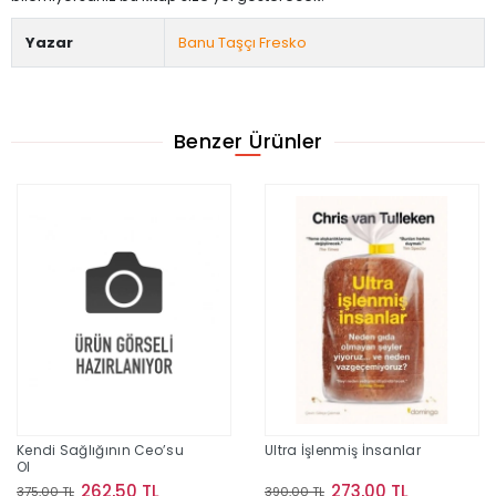
Yazar
Banu Taşçı Fresko
Benzer Ürünler
Kendi Sağlığının Ceo’su
Ultra İşlenmiş İnsanlar
Ol
262,50 TL
273,00 TL
375,00 TL
390,00 TL